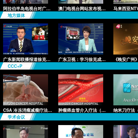
阿拉伯半岛电视台对广州复大的专
澳门电视台网站发布视频《学者推
地方媒体
广东新闻联播报道徐克成：“智慧
广东卫视：学习徐克成先进事迹座
CCC+P
CSA 冷冻消瘤减瘤疗法（Cryosurg
肿瘤癌血管介入疗法（Cancer Vas
学术会议