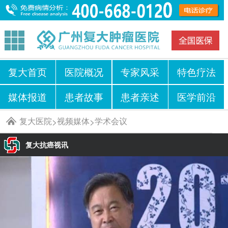
复大首页
医院概况
专家风采
特色疗法
媒体报道
患者故事
患者亲述
医学前沿
复大医院
视频媒体
学术会议
>
>
复大抗癌视讯