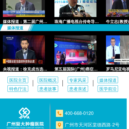
媒体报道：第二届广州国际胰腺癌
珠海广播电视台传奇导视频道介绍
媒体报道
央视报道：徐克成当选世界冷冻学
第五届国际(广州)癌症治疗论坛在
医院主页
医院概况
专家风采
媒体报道
特色疗法
患者故事
患者亲述
医学前沿
400-668-0120
广州市天河区棠德西路·2号