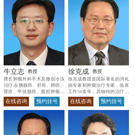
牛立志
徐克成
教授
教授
擅长肿瘤外科手术及微创冷冻
徐克成教授是国际著名的消化
治疗,在胰腺癌、肝癌、肺癌、
病专家和肿瘤治疗专家，临床
肾癌、甲状腺癌、腹腔肿瘤等
工作50多年，其独特的治疗方
>>查看专家详情
法
>>查看专家详情
在线咨询
预约挂号
在线咨询
预约挂号