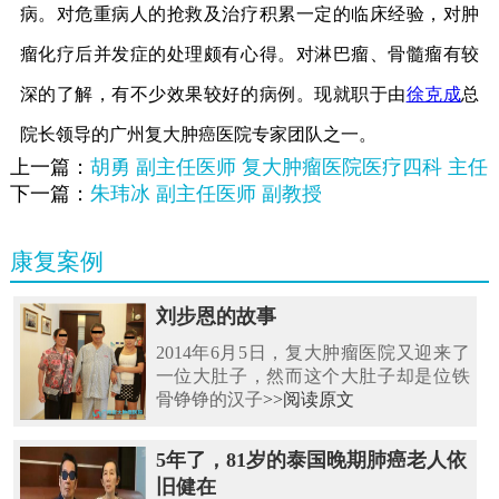
病。对危重病人的抢救及治疗积累一定的临床经验，对肿
瘤化疗后并发症的处理颇有心得。对淋巴瘤、骨髓瘤有较
深的了解，有不少效果较好的病例。现就职于由
徐克成
总
院长领导的广州复大肿癌医院专家团队之一。
上一篇：
胡勇 副主任医师 复大肿瘤医院医疗四科 主任
下一篇：
朱玮冰 副主任医师 副教授
康复案例
刘步恩的故事
2014年6月5日，复大肿瘤医院又迎来了
一位大肚子，然而这个大肚子却是位铁
骨铮铮的汉子
>>阅读原文
5年了，81岁的泰国晚期肺癌老人依
旧健在