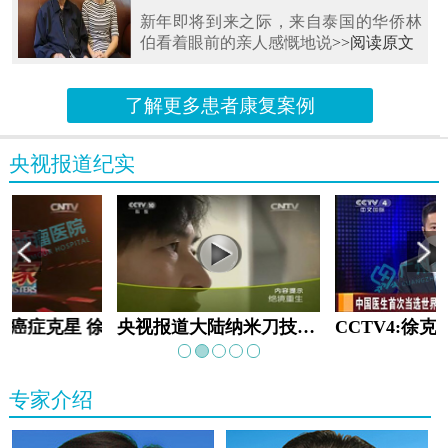
新年即将到来之际，来自泰国的华侨林
伯看着眼前的亲人感慨地说
>>阅读原文
了解更多患者康复案例
央视报道纪实
教:癌症克星 徐克成
央视报道大陆纳米刀技术手术：绝境重生
专家介绍