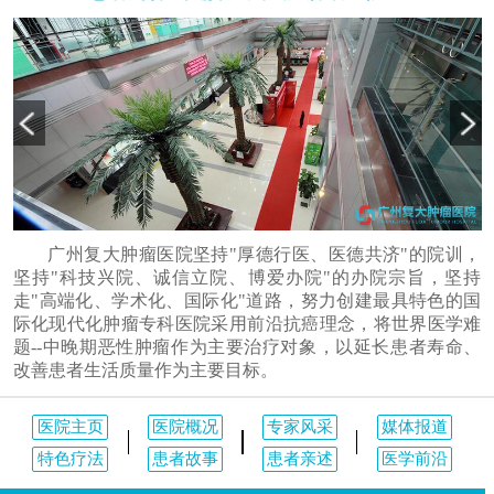
广州复大肿瘤医院坚持"厚德行医、医德共济"的院训，
坚持"科技兴院、诚信立院、博爱办院"的办院宗旨，坚持
走"高端化、学术化、国际化"道路，努力创建最具特色的国
际化现代化肿瘤专科医院采用前沿抗癌理念，将世界医学难
题--中晚期恶性肿瘤作为主要治疗对象，以延长患者寿命、
改善患者生活质量作为主要目标。
医院主页
医院概况
专家风采
媒体报道
特色疗法
患者故事
患者亲述
医学前沿