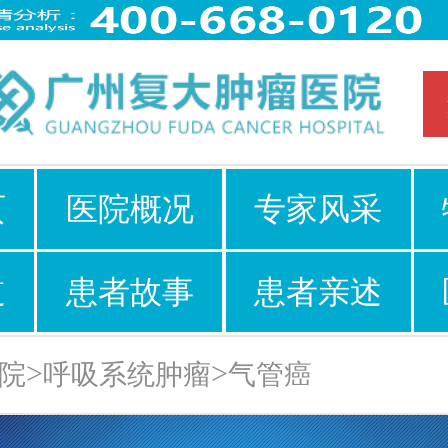
页
医院概况
专家风采
道
患者故事
患者亲述
>
>
院
呼吸系统肿瘤
气管癌