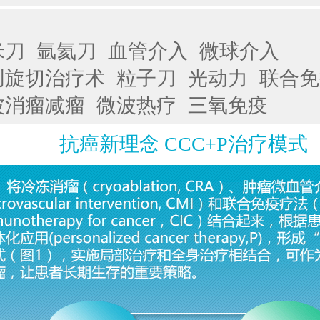
米刀
氩氦刀
血管介入
微球介入
创旋切治疗术
粒子刀
光动力
联合免
波消瘤减瘤
微波热疗
三氧免疫
抗癌新理念 CCC+P治疗模式