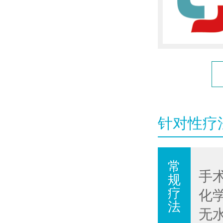
针对性疗
常
手
规
疗
化
法
无