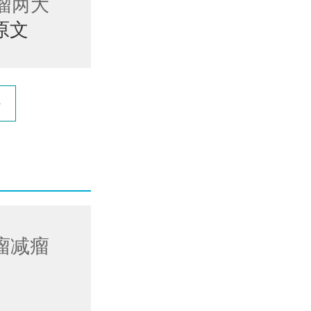
瘤两大
原文
瘤减瘤