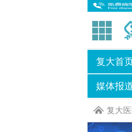
复大首
媒体报
复大医