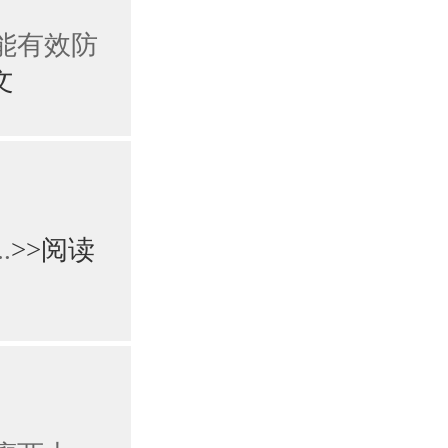
能有效防
文
.
>>阅读