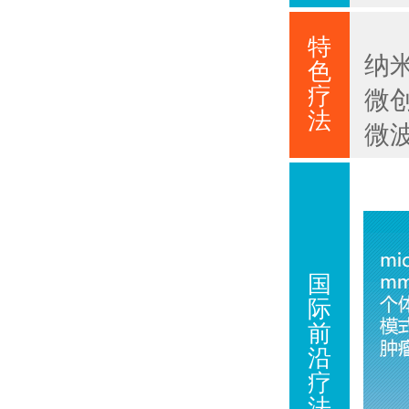
特
纳
色
疗
微
法
微
国
际
前
沿
疗
法