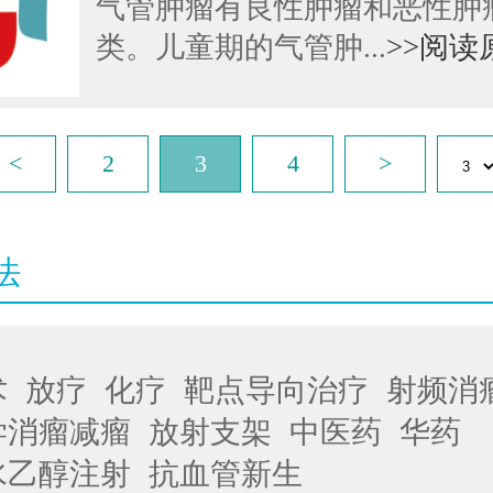
气管肿瘤有良性肿瘤和恶性肿
类。儿童期的气管肿...
>>阅读
<
2
3
4
>
法
术
放疗
化疗
靶点导向治疗
射频消
学消瘤减瘤
放射支架
中医药
华药
水乙醇注射
抗血管新生