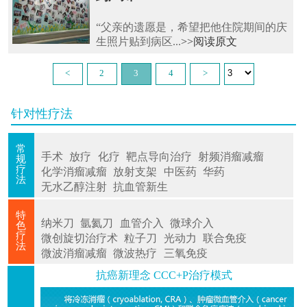
“父亲的遗愿是，希望把他住院期间的庆
生照片贴到病区...
>>阅读原文
<
2
3
4
>
针对性疗法
常
手术
放疗
化疗
靶点导向治疗
射频消瘤减瘤
规
疗
化学消瘤减瘤
放射支架
中医药
华药
法
无水乙醇注射
抗血管新生
特
纳米刀
氩氦刀
血管介入
微球介入
色
疗
微创旋切治疗术
粒子刀
光动力
联合免疫
法
微波消瘤减瘤
微波热疗
三氧免疫
抗癌新理念 CCC+P治疗模式