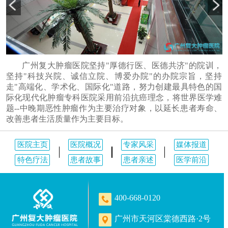
广州复大肿瘤医院坚持"厚德行医、医德共济"的院训，
坚持"科技兴院、诚信立院、博爱办院"的办院宗旨，坚持
走"高端化、学术化、国际化"道路，努力创建最具特色的国
际化现代化肿瘤专科医院采用前沿抗癌理念，将世界医学难
题--中晚期恶性肿瘤作为主要治疗对象，以延长患者寿命、
改善患者生活质量作为主要目标。
医院主页
医院概况
专家风采
媒体报道
特色疗法
患者故事
患者亲述
医学前沿
400-668-0120
广州市天河区棠德西路·2号