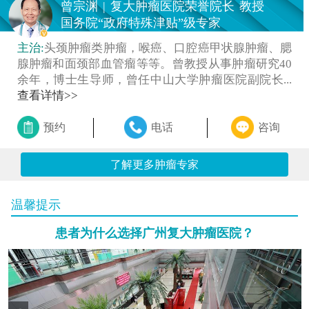
曾宗渊
|
复大肿瘤医院荣誉院长
教授
国务院“政府特殊津贴”级专家
主治:
头颈肿瘤类肿瘤，喉癌、口腔癌甲状腺肿瘤、腮
腺肿瘤和面颈部血管瘤等等。曾教授从事肿瘤研究40
余年，博士生导师，曾任中山大学肿瘤医院副院长...
查看详情>>
预约
电话
咨询
了解更多肿瘤专家
温馨提示
患者为什么选择广州复大肿瘤医院？