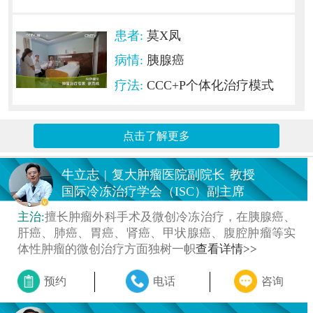
患者:
莫X凤
病情:
胰腺癌
疗法:
CCC+P个体化治疗模式
点击了解更多
牛立志
|
复大肿瘤医院副院长
教授
国际冷冻治疗学会（ISC）副主席
主治:
擅长肿瘤外科手术及微创冷冻治疗，在胰腺癌、
肝癌、肺癌、胃癌、肾癌、甲状腺癌、腹腔肿瘤等实
体性肿瘤的微创治疗方面独树一帜
查看详情>>
预约
电话
咨询