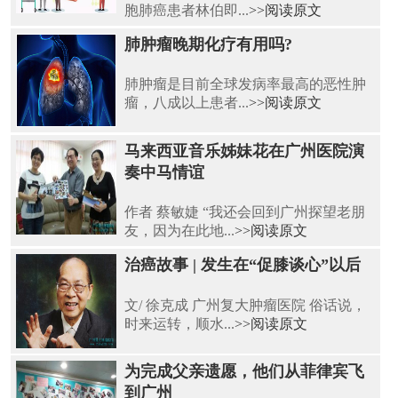
胞肺癌患者林伯即...
>>阅读原文
肺肿瘤晚期化疗有用吗?
肺肿瘤是目前全球发病率最高的恶性肿
瘤，八成以上患者...
>>阅读原文
马来西亚音乐姊妹花在广州医院演
奏中马情谊
作者 蔡敏婕 “我还会回到广州探望老朋
友，因为在此地...
>>阅读原文
治癌故事 | 发生在“促膝谈心”以后
文/ 徐克成 广州复大肿瘤医院 俗话说，
时来运转，顺水...
>>阅读原文
为完成父亲遗愿，他们从菲律宾飞
到广州