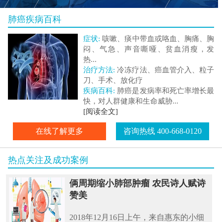
肺癌疾病百科
症状:
咳嗽、痰中带血或咯血、胸痛、胸
闷、气急、声音嘶哑、贫血消瘦，发
热...
治疗方法:
冷冻疗法、癌血管介入、粒子
刀、手术、放化疗
疾病百科:
肺癌是发病率和死亡率增长最
快，对人群健康和生命威胁...
[阅读全文]
在线了解更多
咨询热线 400-668-0120
热点关注及成功案例
俩周期缩小肺部肿瘤 农民诗人赋诗
赞美
2018年12月16日上午，来自惠东的小细