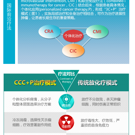
国
际
前
沿
疗
法