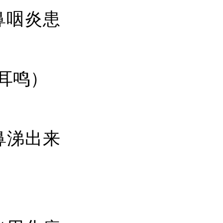
鼻咽炎患
耳鸣）
鼻涕出来