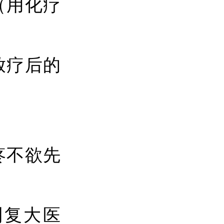
（用化疗
放疗后的
疼不欲先
到复大医