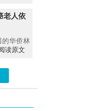
癌老人依
国的华侨林
>阅读原文