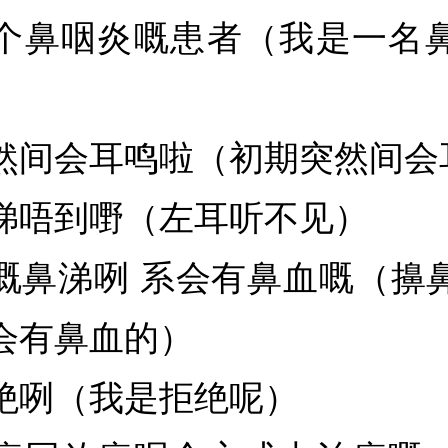
个鼻咽炎嘅患者（我是一名
然间会耳鸣啦（初期突然间会
睇唔到嘢（左耳听不见）
嘅鼻涕咧 系会有鼻血嘅（擤
会有鼻血的）
绝咧（我是拒绝呢）