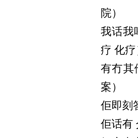
院）
我话我
疗 化疗
有冇其
案）
佢即刻
佢话有