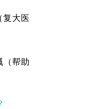
（复大医
嘅（帮助
？