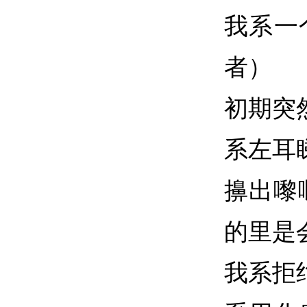
我系一
者）
初期突
系左耳
擤出嚟
的里是
我系拒