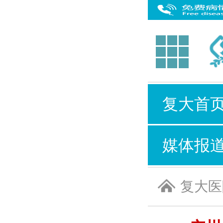
复大首
媒体报
复大医