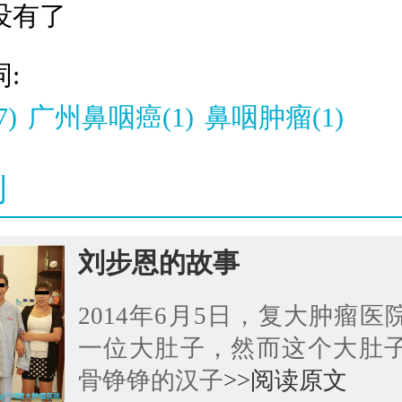
没有了
:
)
广州鼻咽癌(1)
鼻咽肿瘤(1)
例
刘步恩的故事
2014年6月5日，复大肿瘤
一位大肚子，然而这个大肚
骨铮铮的汉子
>>阅读原文