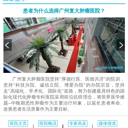
患者为什么选择广州复大肿瘤医院？
广州复大肿瘤医院坚持"厚德行医、医德共济"的院训，
坚持"科技兴院、诚信立院、博爱办院"的办院宗旨，坚持
走"高端化、学术化、国际化"道路，努力创建最具特色的国
际化现代化肿瘤专科医院采用前沿抗癌理念，将世界医学难
题--中晚期恶性肿瘤作为主要治疗对象，以延长患者寿命、
改善患者生活质量作为主要目标。
医院主页
医院概况
专家风采
媒体报道