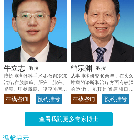
牛立志
曾宗渊
教授
教授
擅长肿瘤外科手术及微创冷冻
从事肿瘤研究40余年，在头颈
治疗,在胰腺癌、肝癌、肺癌、
肿瘤的诊断和治疗方面有较深
肾癌、甲状腺癌、腹腔肿瘤等
的造诣，尤其是喉癌和口腔
>>查看专家详情
癌，迄今仍是广东喉癌单病种
在线咨询
预约挂号
在线咨询
预约挂号
首席专家
>>查看专家详情
查看我院更多专家博士
温馨提示