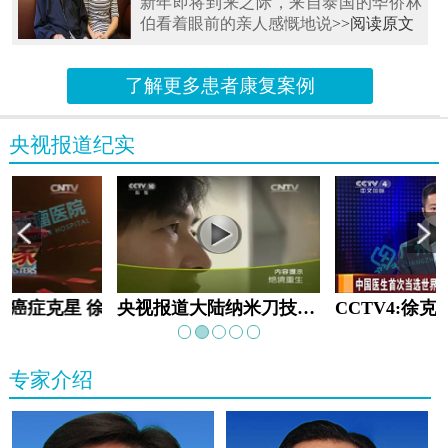
新年即将到来之际，来自泰国的华侨林
伯看着眼前的亲人感慨地说
>>阅读原文
了解更多患者康复案例
央视报道纪实
教:癌症克星 徐克成
央视报道大陆纳米刀技术手术：绝境重生
专家介绍