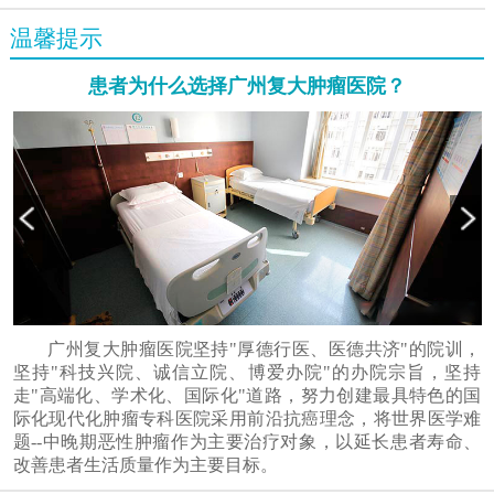
温馨提示
患者为什么选择广州复大肿瘤医院？
广州复大肿瘤医院坚持"厚德行医、医德共济"的院训，
坚持"科技兴院、诚信立院、博爱办院"的办院宗旨，坚持
走"高端化、学术化、国际化"道路，努力创建最具特色的国
际化现代化肿瘤专科医院采用前沿抗癌理念，将世界医学难
题--中晚期恶性肿瘤作为主要治疗对象，以延长患者寿命、
改善患者生活质量作为主要目标。