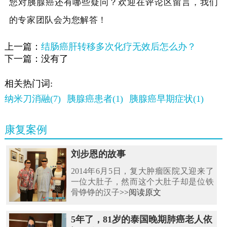
您对胰腺癌还有哪些疑问？欢迎在评论区留言，我们
的专家团队会为您解答！
上一篇：
结肠癌肝转移多次化疗无效后怎么办？
下一篇：没有了
相关热门词:
纳米刀消融(7)
胰腺癌患者(1)
胰腺癌早期症状(1)
康复案例
刘步恩的故事
2014年6月5日，复大肿瘤医院又迎来了
一位大肚子，然而这个大肚子却是位铁
骨铮铮的汉子
>>阅读原文
5年了，81岁的泰国晚期肺癌老人依