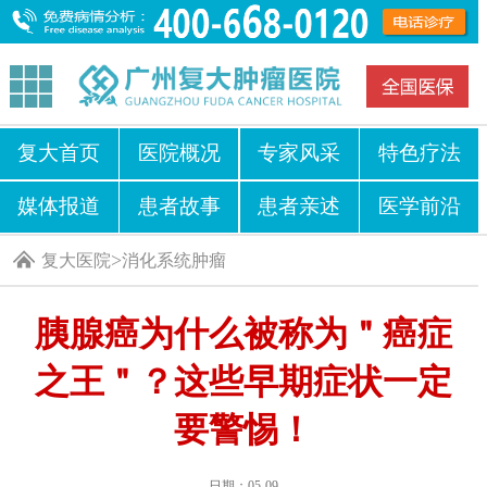
复大首页
医院概况
专家风采
特色疗法
媒体报道
患者故事
患者亲述
医学前沿
>
复大医院
消化系统肿瘤
胰腺癌为什么被称为＂癌症
之王＂？这些早期症状一定
要警惕！
日期：05-09