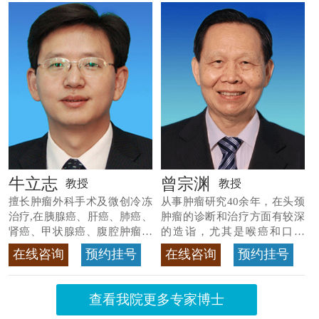
牛立志
曾宗渊
教授
教授
擅长肿瘤外科手术及微创冷冻
从事肿瘤研究40余年，在头颈
治疗,在胰腺癌、肝癌、肺癌、
肿瘤的诊断和治疗方面有较深
肾癌、甲状腺癌、腹腔肿瘤等
的造诣，尤其是喉癌和口腔
>>查看专家详情
癌，迄今仍是广东喉癌单病种
在线咨询
预约挂号
在线咨询
预约挂号
首席专家
>>查看专家详情
查看我院更多专家博士