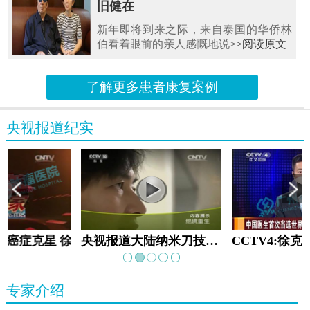
旧健在
新年即将到来之际，来自泰国的华侨林
伯看着眼前的亲人感慨地说
>>阅读原文
了解更多患者康复案例
央视报道纪实
教:癌症克星 徐克成
央视报道大陆纳米刀技术手术：绝境重生
专家介绍