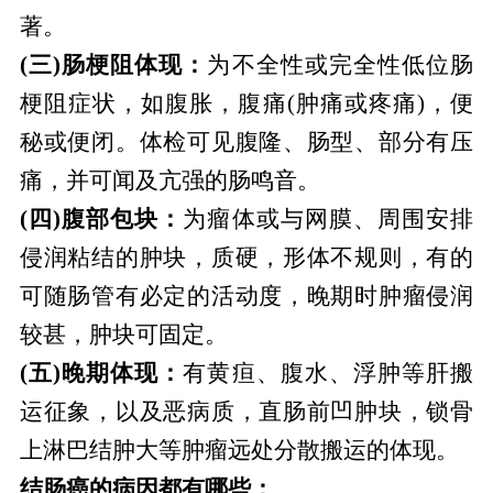
著。
(三)肠梗阻体现：
为不全性或完全性低位肠
梗阻症状，如腹胀，腹痛(肿痛或疼痛)，便
秘或便闭。体检可见腹隆、肠型、部分有压
痛，并可闻及亢强的肠鸣音。
(四)腹部包块：
为瘤体或与网膜、周围安排
侵润粘结的肿块，质硬，形体不规则，有的
可随肠管有必定的活动度，晚期时肿瘤侵润
较甚，肿块可固定。
(五)晚期体现：
有黄疸、腹水、浮肿等肝搬
运征象，以及恶病质，直肠前凹肿块，锁骨
上淋巴结肿大等肿瘤远处分散搬运的体现。
结肠癌的病因都有哪些：