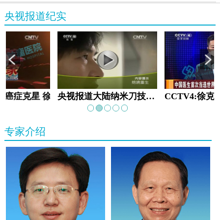
央视报道纪实
教:癌症克星 徐克成
央视报道大陆纳米刀技术手术：绝境重生
专家介绍