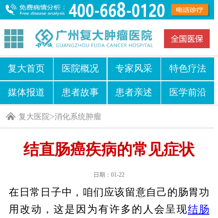
复大首页
医院概况
专家风采
特色疗法
媒体报道
患者故事
患者亲述
医学前沿
>
复大医院
消化系统肿瘤
结直肠癌疾病的常见症状
日期：01-22
在日常日子中，咱们应该留意自己的肠胃功
用改动，这是因为有许多的人会呈现
结肠