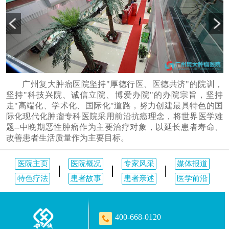
广州复大肿瘤医院坚持"厚德行医、医德共济"的院训，
坚持"科技兴院、诚信立院、博爱办院"的办院宗旨，坚持
走"高端化、学术化、国际化"道路，努力创建最具特色的国
际化现代化肿瘤专科医院采用前沿抗癌理念，将世界医学难
题--中晚期恶性肿瘤作为主要治疗对象，以延长患者寿命、
改善患者生活质量作为主要目标。
医院主页
医院概况
专家风采
媒体报道
特色疗法
患者故事
患者亲述
医学前沿
400-668-0120