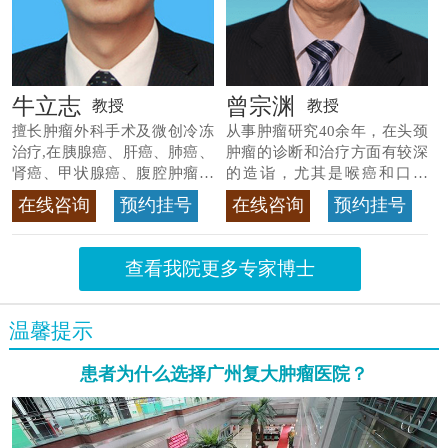
牛立志
曾宗渊
教授
教授
擅长肿瘤外科手术及微创冷冻
从事肿瘤研究40余年，在头颈
治疗,在胰腺癌、肝癌、肺癌、
肿瘤的诊断和治疗方面有较深
肾癌、甲状腺癌、腹腔肿瘤等
的造诣，尤其是喉癌和口腔
>>查看专家详情
癌，迄今仍是广东喉癌单病种
在线咨询
预约挂号
在线咨询
预约挂号
首席专家
>>查看专家详情
查看我院更多专家博士
温馨提示
患者为什么选择广州复大肿瘤医院？