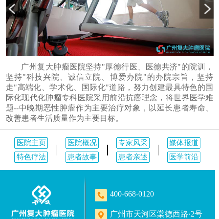
广州复大肿瘤医院坚持"厚德行医、医德共济"的院训，
坚持"科技兴院、诚信立院、博爱办院"的办院宗旨，坚持
走"高端化、学术化、国际化"道路，努力创建最具特色的国
际化现代化肿瘤专科医院采用前沿抗癌理念，将世界医学难
题--中晚期恶性肿瘤作为主要治疗对象，以延长患者寿命、
改善患者生活质量作为主要目标。
医院主页
医院概况
专家风采
媒体报道
特色疗法
患者故事
患者亲述
医学前沿
400-668-0120
广州市天河区棠德西路·2号