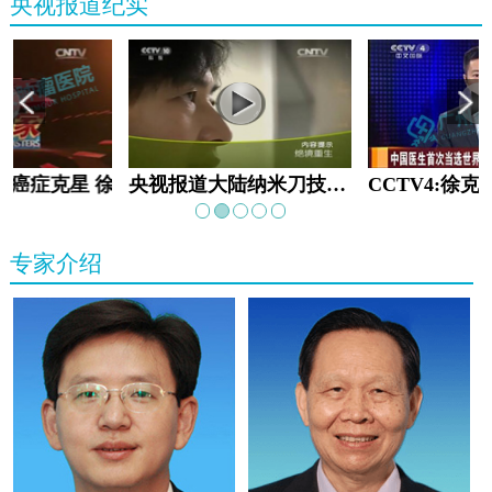
央视报道纪实
教:癌症克星 徐克成
央视报道大陆纳米刀技术手术：绝境重生
专家介绍