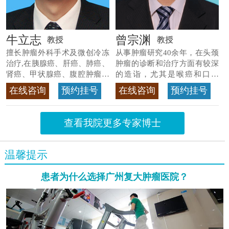
牛立志
曾宗渊
教授
教授
擅长肿瘤外科手术及微创冷冻
从事肿瘤研究40余年，在头颈
治疗,在胰腺癌、肝癌、肺癌、
肿瘤的诊断和治疗方面有较深
肾癌、甲状腺癌、腹腔肿瘤等
的造诣，尤其是喉癌和口腔
>>查看专家详情
癌，迄今仍是广东喉癌单病种
在线咨询
预约挂号
在线咨询
预约挂号
首席专家
>>查看专家详情
查看我院更多专家博士
温馨提示
患者为什么选择广州复大肿瘤医院？