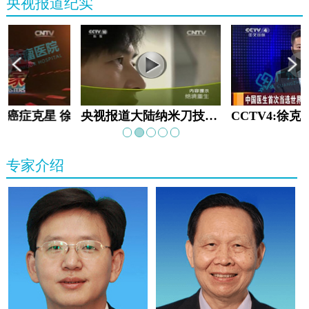
央视报道纪实
教:癌症克星 徐克成
央视报道大陆纳米刀技术手术：绝境重生
专家介绍