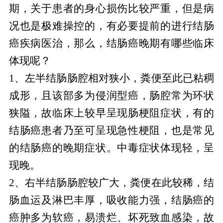
期，关于患者的身心损伤比较严重，但是病
况也是极难操控的，有必要提前的进行结肠
癌疾病医治，那么，结肠癌晚期有哪些临床
体现呢？
1、左半结肠肠腔相对狭小，粪便至此已粘稠
成形，且该部多为侵润型癌，肠腔常为环状
狭隘，故临床上较早呈现肠梗阻症状，有的
结肠癌患者乃至可呈现急性梗阻，也是常见
的结肠癌的晚期症状。中毒症状体现轻，呈
现晚。
2、右半结肠肠腔较广大，粪便在此较稀，结
肠血运及淋巴丰厚，吸收能力强，结肠癌的
癌肿多为软癌，易溃烂、坏死致血感染，故