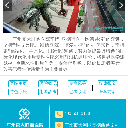
广州复大肿瘤医院坚持"厚德行医、医德共济"的院训，
坚持"科技兴院、诚信立院、博爱办院"的办院宗旨，坚持
走"高端化、学术化、国际化"道路，努力创建最具特色的国
际化现代化肿瘤专科医院采用前沿抗癌理念，将世界医学难
题--中晚期恶性肿瘤作为主要治疗对象，以延长患者寿命、
改善患者生活质量作为主要目标。
医院主页
医院概况
专家风采
媒体报道
特色疗法
患者故事
患者亲述
医学前沿
400-668-0120
广州市天河区棠德西路·2号