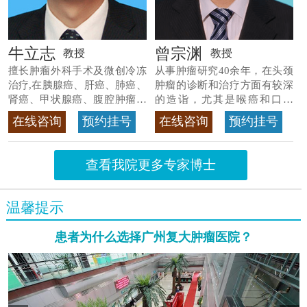
牛立志
曾宗渊
教授
教授
擅长肿瘤外科手术及微创冷冻
从事肿瘤研究40余年，在头颈
治疗,在胰腺癌、肝癌、肺癌、
肿瘤的诊断和治疗方面有较深
肾癌、甲状腺癌、腹腔肿瘤等
的造诣，尤其是喉癌和口腔
>>查看专家详情
癌，迄今仍是广东喉癌单病种
在线咨询
预约挂号
在线咨询
预约挂号
首席专家
>>查看专家详情
查看我院更多专家博士
温馨提示
患者为什么选择广州复大肿瘤医院？