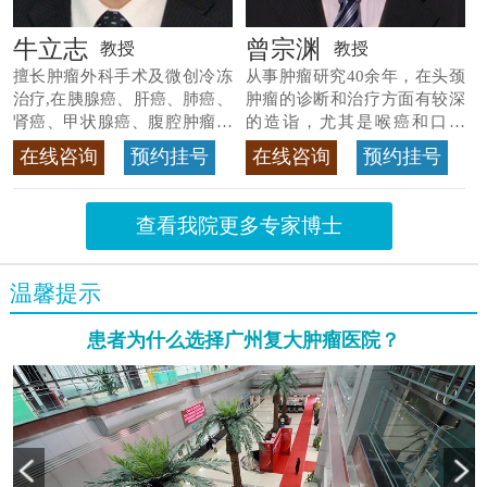
牛立志
曾宗渊
教授
教授
擅长肿瘤外科手术及微创冷冻
从事肿瘤研究40余年，在头颈
治疗,在胰腺癌、肝癌、肺癌、
肿瘤的诊断和治疗方面有较深
肾癌、甲状腺癌、腹腔肿瘤等
的造诣，尤其是喉癌和口腔
>>查看专家详情
癌，迄今仍是广东喉癌单病种
在线咨询
预约挂号
在线咨询
预约挂号
首席专家
>>查看专家详情
查看我院更多专家博士
温馨提示
患者为什么选择广州复大肿瘤医院？