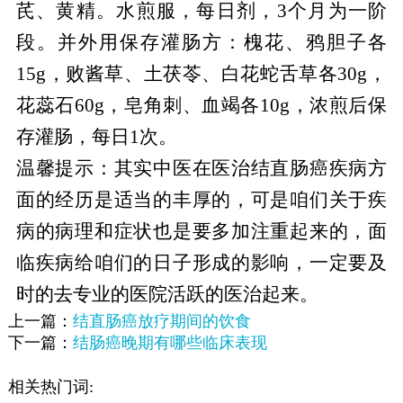
芪、黄精。水煎服，每日剂，3个月为一阶
段。并外用保存灌肠方：槐花、鸦胆子各
15g，败酱草、土茯苓、白花蛇舌草各30g，
花蕊石60g，皂角刺、血竭各10g，浓煎后保
存灌肠，每日1次。
温馨提示：其实中医在医治结直肠癌疾病方
面的经历是适当的丰厚的，可是咱们关于疾
病的病理和症状也是要多加注重起来的，面
临疾病给咱们的日子形成的影响，一定要及
时的去专业的医院活跃的医治起来。
上一篇：
结直肠癌放疗期间的饮食
下一篇：
结肠癌晚期有哪些临床表现
相关热门词: