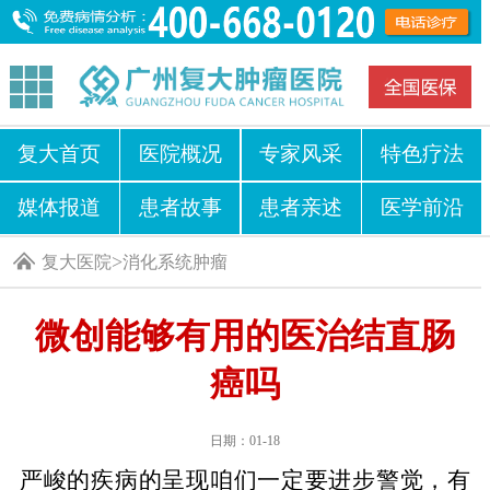
复大首页
医院概况
专家风采
特色疗法
媒体报道
患者故事
患者亲述
医学前沿
>
复大医院
消化系统肿瘤
微创能够有用的医治结直肠
癌吗
日期：01-18
严峻的疾病的呈现咱们一定要进步警觉，有