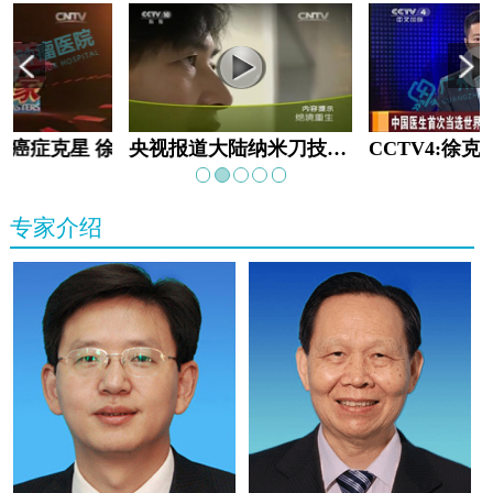
教:癌症克星 徐克成
央视报道大陆纳米刀技术手术：绝境重生
专家介绍