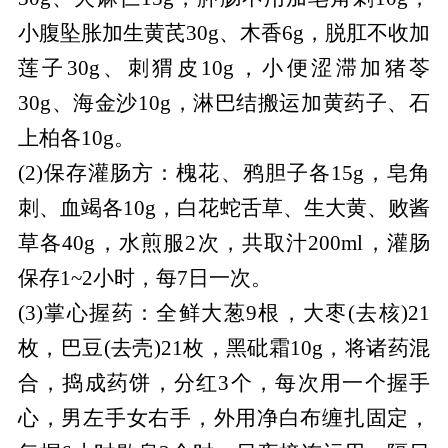
小腹坠胀加生黄芪30g、木香6g，脱肛不收加
莲子30g、刺猬皮10g，小便涩滞加猪苓
30g、海金沙10g，淋巴结搬运加黄药子、石
上柏各10g。
(2)保存灌肠方：槐花、鸦胆子各15g，皂角
刺、血竭各10g，白花蛇舌草、生大黄、败酱
草各40g，水煎服2次，共取汁200ml，灌肠
保存1~2小时，每7日一次。
(3)掌心握药：全鲜大葱9根，大枣(去核)21
枚，巴豆(去壳)21枚，黑砒霜10g，将诸药混
合，捣成药饼，分红3个，每次用一个握手
心，男左手女右手，外用净白布缠扎固定，