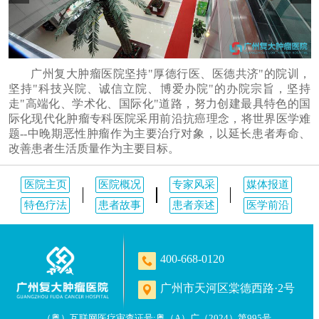
广州复大肿瘤医院坚持"厚德行医、医德共济"的院训，
坚持"科技兴院、诚信立院、博爱办院"的办院宗旨，坚持
走"高端化、学术化、国际化"道路，努力创建最具特色的国
际化现代化肿瘤专科医院采用前沿抗癌理念，将世界医学难
题--中晚期恶性肿瘤作为主要治疗对象，以延长患者寿命、
改善患者生活质量作为主要目标。
医院主页
医院概况
专家风采
媒体报道
特色疗法
患者故事
患者亲述
医学前沿
400-668-0120
广州市天河区棠德西路·2号
（粤）互联网医疗审查证号:粤（A）广（2024）第995号