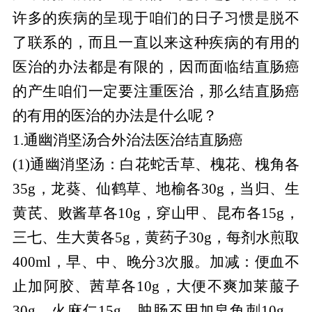
许多的疾病的呈现于咱们的日子习惯是脱不
了联系的，而且一直以来这种疾病的有用的
医治的办法都是有限的，因而面临结直肠癌
的产生咱们一定要注重医治，那么结直肠癌
的有用的医治的办法是什么呢？
1.通幽消坚汤合外治法医治结直肠癌
(1)通幽消坚汤：白花蛇舌草、槐花、槐角各
35g，龙葵、仙鹤草、地榆各30g，当归、生
黄芪、败酱草各10g，穿山甲、昆布各15g，
三七、生大黄各5g，黄药子30g，每剂水煎取
400ml，早、中、晚分3次服。加减：便血不
止加阿胶、茜草各10g，大便不爽加莱菔子
30g、火麻仁15g，肿肠不用加皂角刺10g，