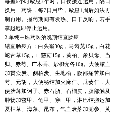
每握6小时歇息3个时，日夜接连运用，隔日
换用一药饼，每7日用毕，歇息1周后如法再
制再用。握药期间有发热、口干反响，若手
掌起疱即停止运用。
2.单纯中医药医治晚期结直肠癌
结直肠癌方：白头翁30g，马齿苋15g，白花
蛇舌草15g，山慈菇15g，黄柏、象贝母、当
归、赤芍、广木香、炒枳壳各10g。大便脓血
加贯众炭、侧柏炭、生地榆，腹部痛苦加白
芍、元胡，大便秘结加火麻仁、瓜蒌仁，大
便溏薄加诃子、赤石脂、石榴皮，腹部触及
肿物加鳖甲、龟甲、穿山甲，淋巴结搬运加
夏枯草、海藻、昆布，气血衰落加党参、黄