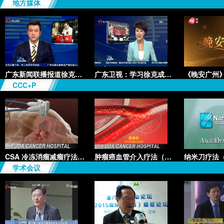
地方媒体
广东新闻联播报道徐克成：“智慧
广东卫视：学习徐克成先进事迹座
CCC+P
CSA 冷冻消瘤减瘤疗法（Cryosurg
肿瘤癌血管介入疗法（Cancer Vas
学术会议