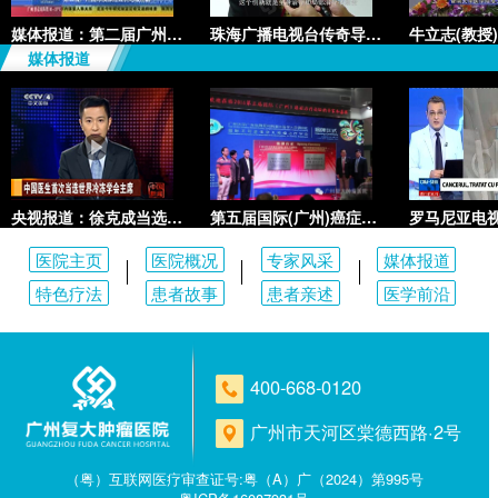
媒体报道：第二届广州国际胰腺癌
珠海广播电视台传奇导视频道介绍
媒体报道
央视报道：徐克成当选世界冷冻学
第五届国际(广州)癌症治疗论坛在
医院主页
医院概况
专家风采
媒体报道
特色疗法
患者故事
患者亲述
医学前沿
400-668-0120
广州市天河区棠德西路·2号
（粤）互联网医疗审查证号:粤（A）广（2024）第995号