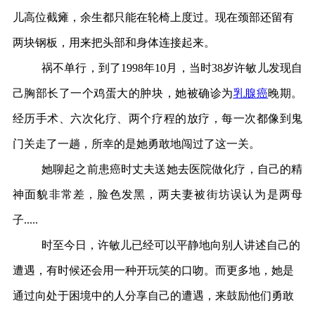
儿高位截瘫，余生都只能在轮椅上度过。现在颈部还留有
两块钢板，用来把头部和身体连接起来。
祸不单行，到了1998年10月，当时38岁许敏儿发现自
己胸部长了一个鸡蛋大的肿块，她被确诊为
乳腺癌
晚期。
经历手术、六次化疗、两个疗程的放疗，每一次都像到鬼
门关走了一趟，所幸的是她勇敢地闯过了这一关。
她聊起之前患癌时丈夫送她去医院做化疗，自己的精
神面貌非常差，脸色发黑，两夫妻被街坊误认为是两母
子.....
时至今日，许敏儿已经可以平静地向别人讲述自己的
遭遇，有时候还会用一种开玩笑的口吻。而更多地，她是
通过向处于困境中的人分享自己的遭遇，来鼓励他们勇敢