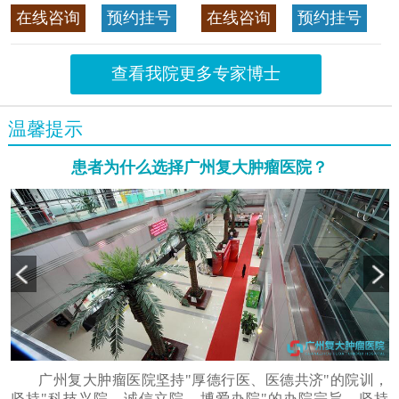
>>查看专家详情
癌，迄今仍是广东喉癌单病种
在线咨询
预约挂号
在线咨询
预约挂号
首席专家
>>查看专家详情
查看我院更多专家博士
温馨提示
患者为什么选择广州复大肿瘤医院？
广州复大肿瘤医院坚持"厚德行医、医德共济"的院训，
坚持"科技兴院、诚信立院、博爱办院"的办院宗旨，坚持