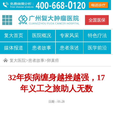
复大首页
医院概况
专家风采
特色疗法
媒体报道
患者故事
患者亲述
医学前沿
>
>
复大医院
患者故事
卵巢癌
32年疾病缠身越挫越强，17
年义工之旅助人无数
日期：01-28