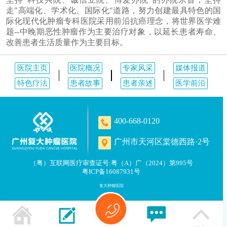
走"高端化、学术化、国际化"道路，努力创建最具特色的国
际化现代化肿瘤专科医院采用前沿抗癌理念，将世界医学难
题--中晚期恶性肿瘤作为主要治疗对象，以延长患者寿命、
改善患者生活质量作为主要目标。
医院主页
医院概况
专家风采
媒体报道
特色疗法
患者故事
患者亲述
医学前沿
400-668-0120
广州市天河区棠德西路·2号
（粤）互联网医疗审查证号:粤（A）广（2024）第995号
粤ICP备16087931号
复大肿瘤医院