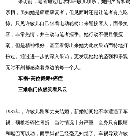
采访前，笔者通过电话和许敏儿联系，她的声音和蔼
亲切，虽知她是癌症康复者，但见面时还是让笔者有点吃
惊。只见许敏儿自己坐着电动轮椅出来迎接客人，面带笑
容，非常热情，并主动与笔者握手。她行动不便且很瘦
弱，但是精神很好，甚至看得出来她为此次采访而特地打
扮过。通过进一步的深入采访，更发现她她的坚强和乐观
无时不刻都感染着身边的每一个人。
车祸+高位截瘫+癌症
三难临门依然笑看风云
1985年，许敏儿刚和丈夫结婚，新婚期间她不幸遭遇了车
祸，颈椎粉碎性骨折，当时情况十分严重，全身只有眼睛
和嘴巴可以动，而手脚都已经毫无知觉了。车祸导致许敏