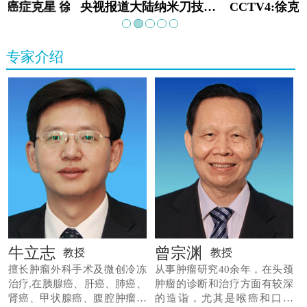
教:癌症克星 徐克成
央视报道大陆纳米刀技术手术：绝境重生
专家介绍
牛立志
曾宗渊
教授
教授
擅长肿瘤外科手术及微创冷冻
从事肿瘤研究40余年，在头颈
治疗,在胰腺癌、肝癌、肺癌、
肿瘤的诊断和治疗方面有较深
肾癌、甲状腺癌、腹腔肿瘤等
的造诣，尤其是喉癌和口腔