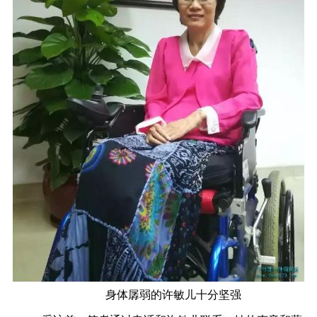
身体孱弱的许敏儿十分坚强