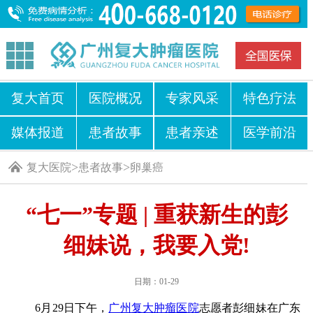
复大首页
医院概况
专家风采
特色疗法
媒体报道
患者故事
患者亲述
医学前沿
>
>
复大医院
患者故事
卵巢癌
“七一”专题 | 重获新生的彭
细妹说，我要入党!
日期：01-29
6月29日下午，
广州复大肿瘤医院
志愿者彭细妹在广东