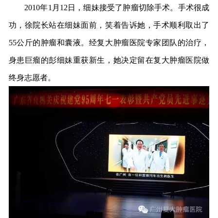
2010年1月12日，细妹接受了肿瘤切除手术。手术很成
功，徐院长站在细妹面前，笑着告诉她，手术顺利取出了
55公斤的肿瘤和囊液。经复大肿瘤医院专家团队的治疗，
身患巨瘤的彭细妹重获新生，她决定留在复大肿瘤医院做
终身志愿者。