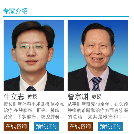
专家介绍
牛立志
曾宗渊
教授
教授
擅长肿瘤外科手术及微创冷冻
从事肿瘤研究40余年，在头颈
治疗,在胰腺癌、肝癌、肺癌、
肿瘤的诊断和治疗方面有较深
肾癌、甲状腺癌、腹腔肿瘤等
的造诣，尤其是喉癌和口腔
>>查看专家详情
癌，迄今仍是广东喉癌单病种
在线咨询
预约挂号
在线咨询
预约挂号
首席专家
>>查看专家详情