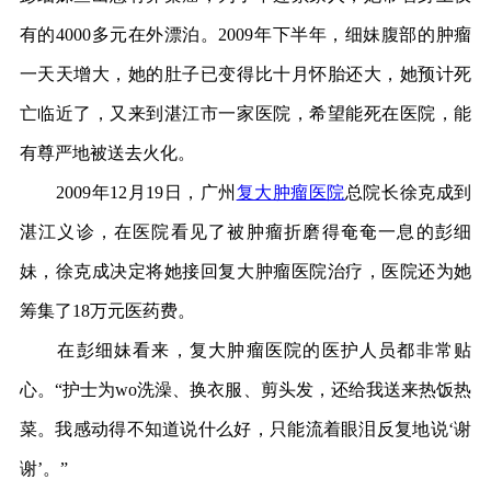
有的4000多元在外漂泊。2009年下半年，细妹腹部的肿瘤
一天天增大，她的肚子已变得比十月怀胎还大，她预计死
亡临近了，又来到湛江市一家医院，希望能死在医院，能
有尊严地被送去火化。
2009年12月19日，广州
复大肿瘤医院
总院长徐克成到
湛江义诊，在医院看见了被肿瘤折磨得奄奄一息的彭细
妹，徐克成决定将她接回复大肿瘤医院治疗，医院还为她
筹集了18万元医药费。
在彭细妹看来，复大肿瘤医院的医护人员都非常贴
心。“护士为wo洗澡、换衣服、剪头发，还给我送来热饭热
菜。我感动得不知道说什么好，只能流着眼泪反复地说‘谢
谢’。”