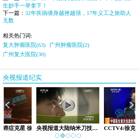
生妙手一举拿下！
下一篇：
32年疾病缠身越挫越强，17年义工之旅助人
无数
相关热门词:
复大肿瘤医院(63)
广州肿瘤医院(2)
广州复大医院(30)
央视报道纪实
教:癌症克星 徐克成
央视报道大陆纳米刀技术手术：绝境重生