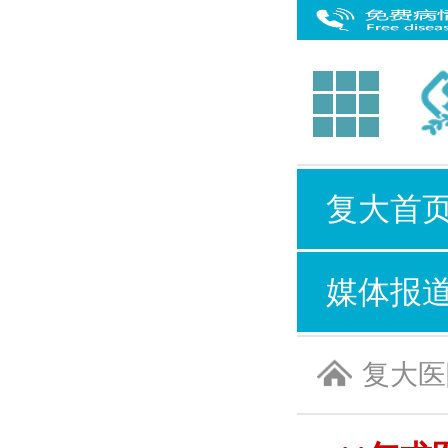
复大首
媒体报
复大医