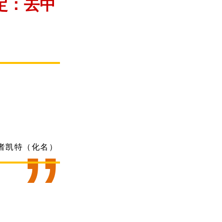
定：去中
”
者凯特（化名）