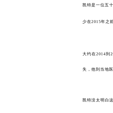
凯特是一位五
少在
2015
年之
大约在2014
失，他到当地
凯特没太明白这