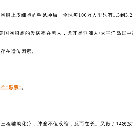
于
胸腺上皮细胞
的罕见肿瘤，全球每100万人里只有1.3到3
，美国胸腺瘤的发病率在黑人，尤其是亚洲人/太平洋岛民
能存在遗传因素。
个“彩票”
。
三程辅助化疗，肿瘤不但没缩，反而在长。又做了14次