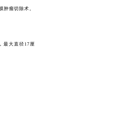
胸膜肿瘤切除术。
，最大直径17厘