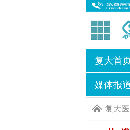
复大首
媒体报
复大医