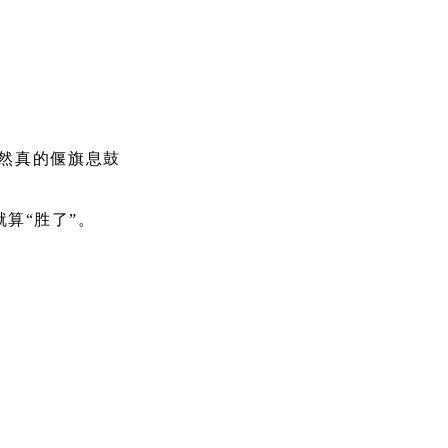
。
然真的偃旗息鼓
算“胜了”。