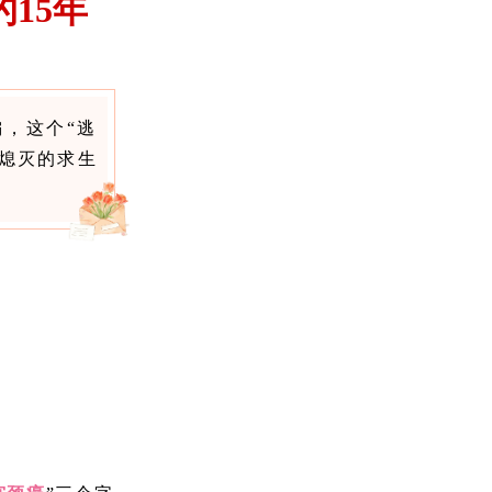
15年
，这个“逃
熄灭的求生