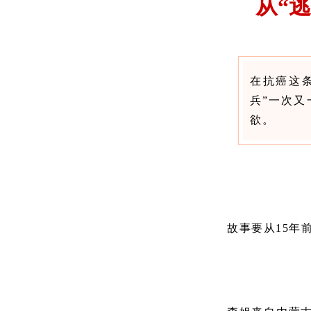
从“
在抗癌这
兵”一次
欲。
故事要从15年