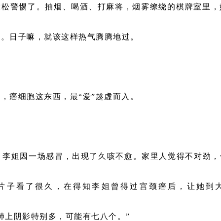
放松警惕了。抽烟、喝酒、打麻将，烟雾缭绕的棋牌室里，
样。日子嘛，就该这样热气腾腾地过。
，癌细胞这东西，最“爱”趁虚而入。
年，李姐因一场感冒，出现了久咳不愈。家里人觉得不对劲
片子看了很久，在得知李姐曾得过宫颈癌后，让她到
肺上阴影特别多，可能有七八个。”