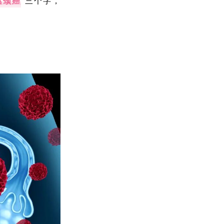
宫颈癌
”三个字，