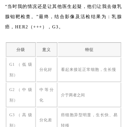
“当时我的情况还是让其他医生起疑，他们让我去做乳
腺钼靶检查。”最终，结合影像及活检结果为：乳腺
癌，HER2（+++），G3。
分级
意义
特征
G1（低级
分化好
看起来接近正常细胞，生长慢
别）
G2（中级
中等分
介于两者之间
别）
化
G3（高级
癌细胞异型明显，生长快、易
分化差
别）
转移