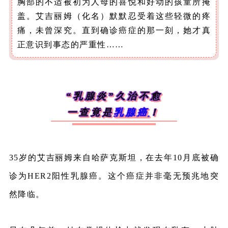
胸部的不适被初为人母的喜悦和好动的孩童所掩
盖。艾吉丽姆（化名）默默忍受着这些轻微的疼
痛，未曾深究。直到确诊癌症的那一刻，她才真
正意识到事态的严重性……
“乳腺炎”久治不愈
一查竟是
乳腺癌
！
35岁的艾吉丽姆来自哈萨克斯坦，在去年10月底被确
诊为HER2阳性乳腺癌。这个癌症并非毫无预兆地突
然降临。