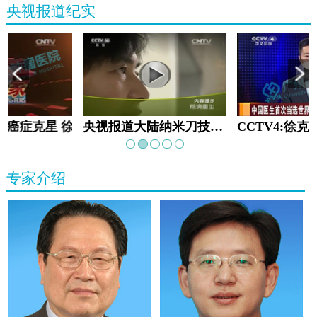
央视报道纪实
教:癌症克星 徐克成
央视报道大陆纳米刀技术手术：绝境重生
专家介绍