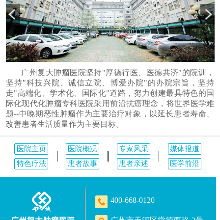
广州复大肿瘤医院坚持"厚德行医、医德共济"的院训，
坚持"科技兴院、诚信立院、博爱办院"的办院宗旨，坚持
走"高端化、学术化、国际化"道路，努力创建最具特色的国
际化现代化肿瘤专科医院采用前沿抗癌理念，将世界医学难
题--中晚期恶性肿瘤作为主要治疗对象，以延长患者寿命、
改善患者生活质量作为主要目标。
医院主页
医院概况
专家风采
媒体报道
特色疗法
患者故事
患者亲述
医学前沿
400-668-0120