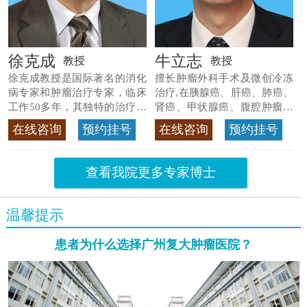
徐克成
牛立志
教授
教授
徐克成教授是国际著名的消化
擅长肿瘤外科手术及微创冷冻
病专家和肿瘤治疗专家，临床
治疗,在胰腺癌、肝癌、肺癌、
工作50多年，其独特的治疗方
肾癌、甲状腺癌、腹腔肿瘤等
法
>>查看专家详情
>>查看专家详情
在线咨询
预约挂号
在线咨询
预约挂号
查看我院更多专家博士
温馨提示
患者为什么选择广州复大肿瘤医院？