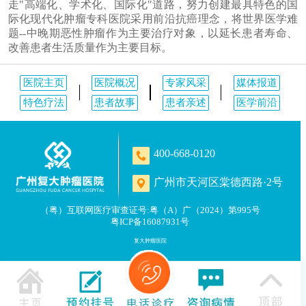
走"高端化、学术化、国际化"道路，努力创建最具特色的国
际化现代化肿瘤专科医院采用前沿抗癌理念，将世界医学难
题--中晚期恶性肿瘤作为主要治疗对象，以延长患者寿命、
改善患者生活质量作为主要目标。
医院主页
医院概况
专家风采
媒体报道
特色疗法
患者故事
患者亲述
医学前沿
400-668-0120
广州市天河区棠德西路·2号
（粤）互联网医疗审查证号:粤（A）广（2024）第995号
粤ICP备16087931号
复大肿瘤医院