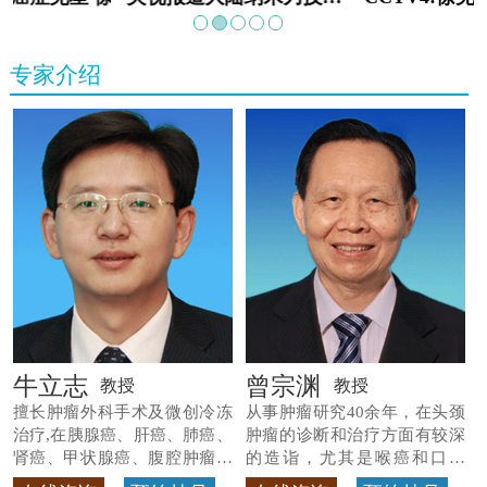
专家介绍
牛立志
曾宗渊
教授
教授
擅长肿瘤外科手术及微创冷冻
从事肿瘤研究40余年，在头颈
治疗,在胰腺癌、肝癌、肺癌、
肿瘤的诊断和治疗方面有较深
肾癌、甲状腺癌、腹腔肿瘤等
的造诣，尤其是喉癌和口腔
>>查看专家详情
癌，迄今仍是广东喉癌单病种