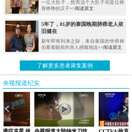
一位大肚子，然而这个大肚子却是位铁
骨铮铮的汉子
>>阅读原文
5年了，81岁的泰国晚期肺癌老人依
旧健在
新年即将到来之际，来自泰国的华侨林
伯看着眼前的亲人感慨地说
>>阅读原文
了解更多患者康复案例
央视报道纪实
教:癌症克星 徐克成
央视报道大陆纳米刀技术手术：绝境重生