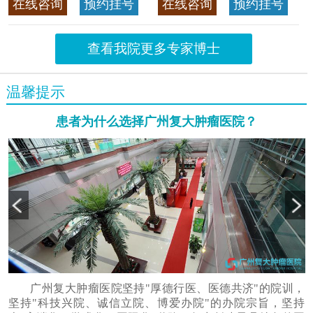
在线咨询
预约挂号
在线咨询
预约挂号
首席专家
>>查看专家详情
查看我院更多专家博士
温馨提示
患者为什么选择广州复大肿瘤医院？
广州复大肿瘤医院坚持"厚德行医、医德共济"的院训，
坚持"科技兴院、诚信立院、博爱办院"的办院宗旨，坚持