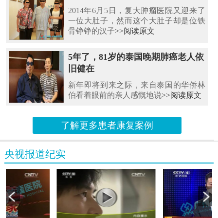
2014年6月5日，复大肿瘤医院又迎来了
一位大肚子，然而这个大肚子却是位铁
骨铮铮的汉子
>>阅读原文
5年了，81岁的泰国晚期肺癌老人依
旧健在
新年即将到来之际，来自泰国的华侨林
伯看着眼前的亲人感慨地说
>>阅读原文
了解更多患者康复案例
央视报道纪实