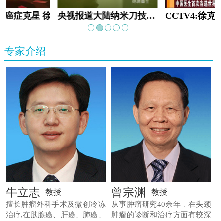
教:癌症克星 徐克成
央视报道大陆纳米刀技术手术：绝境重生
专家介绍
牛立志
曾宗渊
教授
教授
擅长肿瘤外科手术及微创冷冻
从事肿瘤研究40余年，在头颈
治疗,在胰腺癌、肝癌、肺癌、
肿瘤的诊断和治疗方面有较深