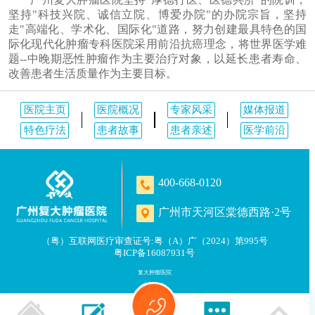
坚持"科技兴院、诚信立院、博爱办院"的办院宗旨，坚持
走"高端化、学术化、国际化"道路，努力创建最具特色的国
际化现代化肿瘤专科医院采用前沿抗癌理念，将世界医学难
题--中晚期恶性肿瘤作为主要治疗对象，以延长患者寿命、
改善患者生活质量作为主要目标。
医院主页
医院概况
专家风采
媒体报道
特色疗法
患者故事
患者亲述
医学前沿
400-668-0120
广州市天河区棠德西路·2号
（粤）互联网医疗审查证号:粤（A）广（2024）第995号
粤ICP备16087931号
复大肿瘤医院