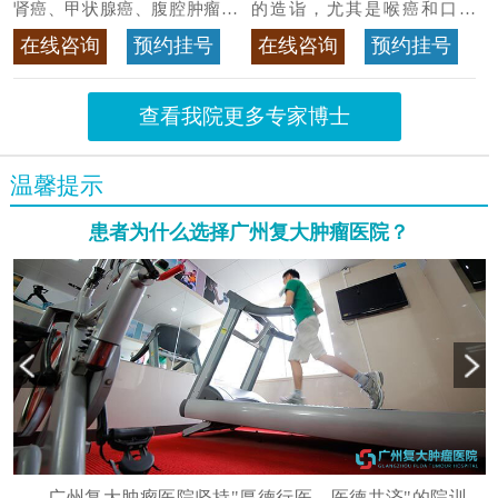
肾癌、甲状腺癌、腹腔肿瘤等
的造诣，尤其是喉癌和口腔
>>查看专家详情
癌，迄今仍是广东喉癌单病种
在线咨询
预约挂号
在线咨询
预约挂号
首席专家
>>查看专家详情
查看我院更多专家博士
温馨提示
患者为什么选择广州复大肿瘤医院？
广州复大肿瘤医院坚持"厚德行医、医德共济"的院训，