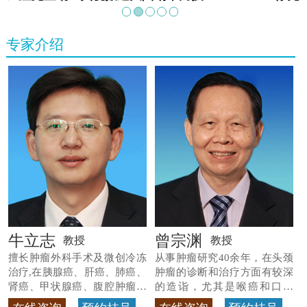
专家介绍
牛立志
曾宗渊
教授
教授
擅长肿瘤外科手术及微创冷冻
从事肿瘤研究40余年，在头颈
治疗,在胰腺癌、肝癌、肺癌、
肿瘤的诊断和治疗方面有较深
肾癌、甲状腺癌、腹腔肿瘤等
的造诣，尤其是喉癌和口腔
>>查看专家详情
癌，迄今仍是广东喉癌单病种