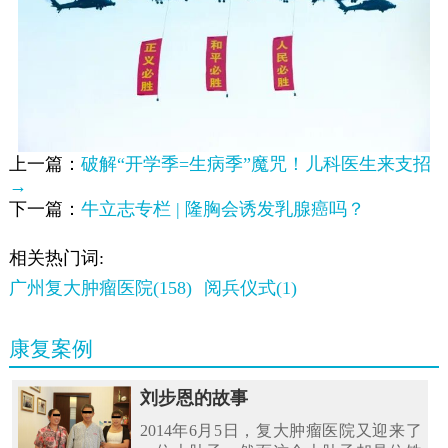
上一篇：
破解“开学季=生病季”魔咒！儿科医生来支招
→
下一篇：
牛立志专栏 | 隆胸会诱发乳腺癌吗？
相关热门词:
广州复大肿瘤医院(158)
阅兵仪式(1)
康复案例
刘步恩的故事
2014年6月5日，复大肿瘤医院又迎来了