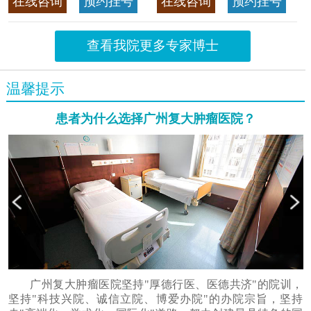
在线咨询
预约挂号
在线咨询
预约挂号
首席专家
>>查看专家详情
查看我院更多专家博士
温馨提示
患者为什么选择广州复大肿瘤医院？
广州复大肿瘤医院坚持"厚德行医、医德共济"的院训，
坚持"科技兴院、诚信立院、博爱办院"的办院宗旨，坚持