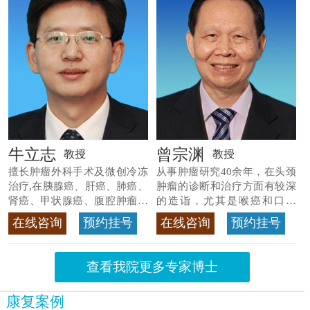
牛立志
曾宗渊
教授
教授
擅长肿瘤外科手术及微创冷冻
从事肿瘤研究40余年，在头颈
治疗,在胰腺癌、肝癌、肺癌、
肿瘤的诊断和治疗方面有较深
肾癌、甲状腺癌、腹腔肿瘤等
的造诣，尤其是喉癌和口腔
>>查看专家详情
癌，迄今仍是广东喉癌单病种
在线咨询
预约挂号
在线咨询
预约挂号
首席专家
>>查看专家详情
查看我院更多专家博士
康复案例