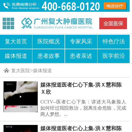
复大首页
医院概况
专家风采
特色疗法
媒体报道
患者故事
患者亲述
医学前沿
>
复大医院
媒体报道
媒体报道医者仁心下集-洪Ｘ慧和陈
Ｘ欣
CCTV--医者仁心下集：讲述大马象脸人
如何经过我院救治，脱离生命危险，完成
两人梦想。...
媒体报道医者仁心上集-洪Ｘ慧和陈