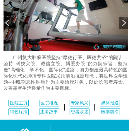
广州复大肿瘤医院坚持"厚德行医、医德共济"的院训，
坚持"科技兴院、诚信立院、博爱办院"的办院宗旨，坚持
走"高端化、学术化、国际化"道路，努力创建最具特色的国
际化现代化肿瘤专科医院采用前沿抗癌理念，将世界医学难
题--中晚期恶性肿瘤作为主要治疗对象，以延长患者寿命、
改善患者生活质量作为主要目标。
医院主页
医院概况
专家风采
媒体报道
特色疗法
患者故事
患者亲述
医学前沿