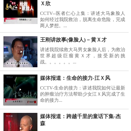
Ｘ欣
CCTV--医者仁心上集：讲述大马象脸人
如何经过我院救治，脱离生命危险，完成
两人梦想。...
王刚讲故事(像脸人)－黄Ｘ才
讲述我院续救大马男女象脸人后，为救治
世界超级巨瘤黄Ｘ才，接受新的挑
战。。。。。。...
媒体报道：生命的接力-江Ｘ风
CCTV-生命的接力：讲述我院如何让最新
的肿瘤治疗方法帮助少女江Ｘ风完成了生
命的接力...
媒体报道：跨越千里的童话下集-杰
森