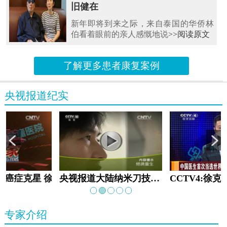
旧健在
新年即将到来之际，来自泰国的华侨林
伯看着眼前的亲人感慨地说
>>阅读原文
了解更多患者康复案例
央视报道纪实
教:癌症克星 徐克成
央视报道大陆纳米刀技术手术：绝境重生
专家介绍