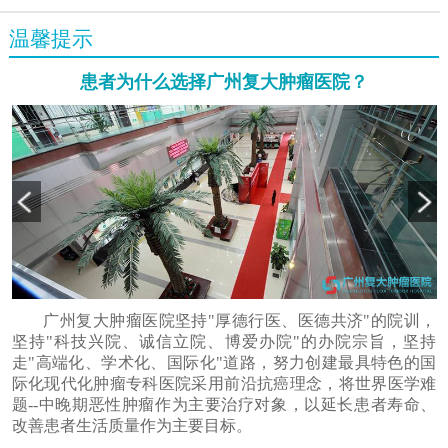
温馨提示
患者为什么选择广州复大肿瘤医院？
广州复大肿瘤医院坚持"厚德行医、医德共济"的院训，
坚持"科技兴院、诚信立院、博爱办院"的办院宗旨，坚持
走"高端化、学术化、国际化"道路，努力创建最具特色的国
际化现代化肿瘤专科医院采用前沿抗癌理念，将世界医学难
题--中晚期恶性肿瘤作为主要治疗对象，以延长患者寿命、
改善患者生活质量作为主要目标。