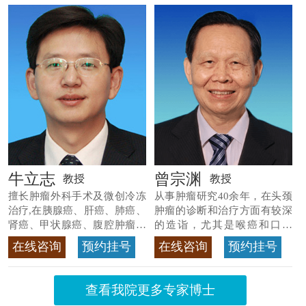
牛立志
曾宗渊
教授
教授
擅长肿瘤外科手术及微创冷冻
从事肿瘤研究40余年，在头颈
治疗,在胰腺癌、肝癌、肺癌、
肿瘤的诊断和治疗方面有较深
肾癌、甲状腺癌、腹腔肿瘤等
的造诣，尤其是喉癌和口腔
>>查看专家详情
癌，迄今仍是广东喉癌单病种
在线咨询
预约挂号
在线咨询
预约挂号
首席专家
>>查看专家详情
查看我院更多专家博士