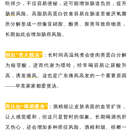
吃得少，不仅容易便秘，还可能增加肠道负担，提升
肠癌
风险。高脂肪高蛋白饮食容易在肠道里被厌氧菌
所分解形成一些像亚硝胺、酚类、胺类等致癌物质，
长期如此会增加肠癌风险。
例如“老火靓汤”
：长时间高温炖煮会使肉类蛋白分解
为核苷酸，进而代谢为嘌呤，经常喝容易让尿酸升
高，诱发
痛风
。这也是广东痛风高发的一个重要原因
——毕竟家家都爱煲汤。
再比如“喝酒暖身”
：酒精能让皮肤表面的血管扩张，
让人感觉暖和，但这只是暂时的假象。长期喝酒伤肝
又伤心，还会增加多种癌症风险。酒精和烟、槟榔一