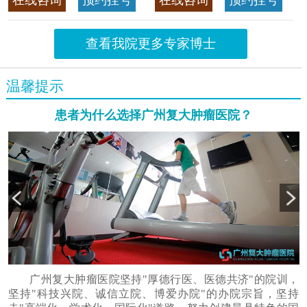
在线咨询
预约挂号
在线咨询
预约挂号
首席专家
>>查看专家详情
查看我院更多专家博士
温馨提示
患者为什么选择广州复大肿瘤医院？
广州复大肿瘤医院坚持"厚德行医、医德共济"的院训，
坚持"科技兴院、诚信立院、博爱办院"的办院宗旨，坚持