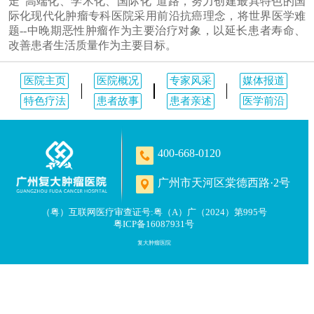
走"高端化、学术化、国际化"道路，努力创建最具特色的国
际化现代化肿瘤专科医院采用前沿抗癌理念，将世界医学难
题--中晚期恶性肿瘤作为主要治疗对象，以延长患者寿命、
改善患者生活质量作为主要目标。
医院主页
医院概况
专家风采
媒体报道
特色疗法
患者故事
患者亲述
医学前沿
400-668-0120
广州市天河区棠德西路·2号
（粤）互联网医疗审查证号:粤（A）广（2024）第995号
粤ICP备16087931号
复大肿瘤医院