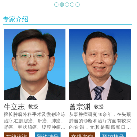
专家介绍
牛立志
曾宗渊
教授
教授
擅长肿瘤外科手术及微创冷冻
从事肿瘤研究40余年，在头颈
治疗,在胰腺癌、肝癌、肺癌、
肿瘤的诊断和治疗方面有较深
肾癌、甲状腺癌、腹腔肿瘤等
的造诣，尤其是喉癌和口腔
>>查看专家详情
癌，迄今仍是广东喉癌单病种