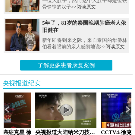
一位大肚子，然而这个大肚子却是位铁
骨铮铮的汉子
>>阅读原文
5年了，81岁的泰国晚期肺癌老人依
旧健在
新年即将到来之际，来自泰国的华侨林
伯看着眼前的亲人感慨地说
>>阅读原文
了解更多患者康复案例
央视报道纪实
教:癌症克星 徐克成
央视报道大陆纳米刀技术手术：绝境重生