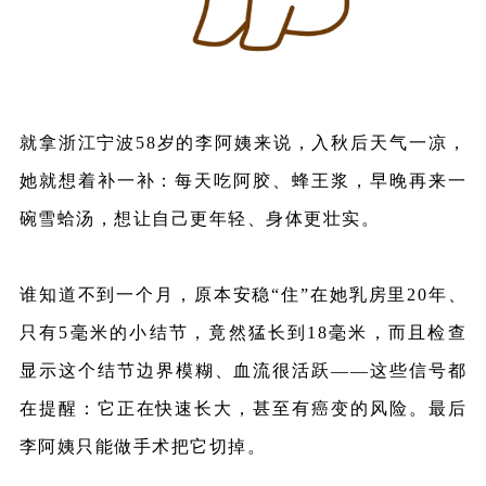
就拿浙江宁波58岁的李阿姨来说，入秋后天气一凉，
她就想着补一补：每天吃阿胶、蜂王浆，早晚再来一
碗
雪蛤汤
，想让自己更年轻、身体更壮实。
谁知道不到一个月，原本安稳“住”在她乳房里20年、
只有5毫米的小结节，竟然猛长到18毫米，而且检查
显示这个
结节边界
模糊、血流很活跃——这些信号都
在提醒：它正在快速长大，甚至有癌变的风险。最后
李阿姨只能做手术把它切掉。