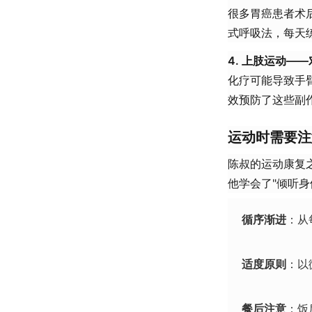
很多胃癌患者术
式呼吸法，每天练
4. 上肢运动—
化疗可能导致手
效预防了这些副
运动时需要注
陈叔的运动康复
他学会了"倾听身
循序渐进
：从
适度原则
：以
餐后注意
：饭