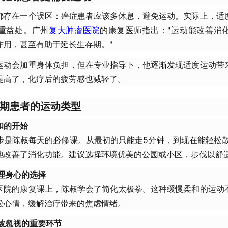
都存在一个误区：癌症患者应该多休息，避免运动。实际上，适
重益处。广州
复大肿瘤医院
的康复医师指出："运动能改善消
作用，甚至有助于延长生存期。"
运动会加重身体负担，但在专业指导下，他逐渐发现适度运动带
提高了，化疗后的疲劳感也减轻了。
期患者的运动类型
温和的开始
步是陈叔每天的必修课。从最初的只能走5分钟，到现在能轻松散
他改善了消化功能。建议选择环境优美的公园或小区，步伐以舒
调理身心的选择
医院的康复课上，陈叔学会了简化太极拳。这种缓慢柔和的运动
松心情，缓解治疗带来的焦虑情绪。
—被忽视的重要环节