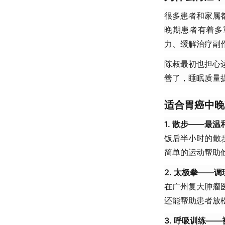
很多患者和家属
晚期患者有着多
力、缓解治疗副
陈叔最初也担心
善了，睡眠质量
适合胃癌中晚
1. 散步——最
饭后半小时的散
简单的运动帮助
2. 太极拳——
在广州复大肿瘤
还能帮助患者放
3. 呼吸训练—