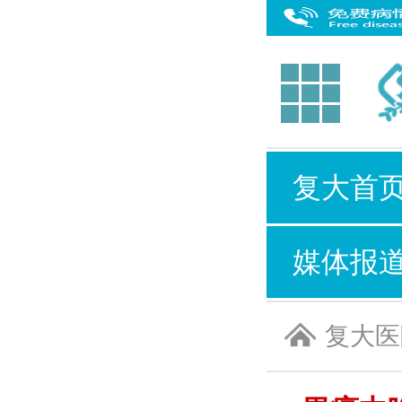
复大首
媒体报
复大医