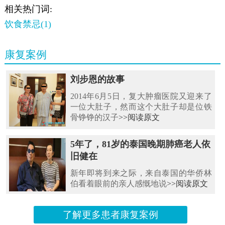
相关热门词:
饮食禁忌(1)
康复案例
刘步恩的故事
2014年6月5日，复大肿瘤医院又迎来了
一位大肚子，然而这个大肚子却是位铁
骨铮铮的汉子
>>阅读原文
5年了，81岁的泰国晚期肺癌老人依
旧健在
新年即将到来之际，来自泰国的华侨林
伯看着眼前的亲人感慨地说
>>阅读原文
了解更多患者康复案例