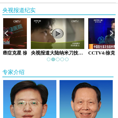
央视报道纪实
教:癌症克星 徐克成
央视报道大陆纳米刀技术手术：绝境重生
专家介绍