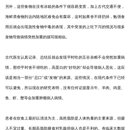
另外，这些食物在没有冰箱的条件下很容易变质，加上古代交通不便，
海鲜类食物到达内陆地区难免会有腐坏，这时如果舍不得扔掉，勉强食
用后就会出现急性食物中毒的表现，其中突发的上吐下泻的情况与很多
发物导致病情突然加重的描写很相似。
古代医生认真记录、总结后就会发现平时吃的五谷杂粮不会突然加重病
情，那些平时舍不得吃的，高蛋白的“好吃的”却会导致病人恶化，这应
该是相当一部分“忌口”或“发物”的来源。这些情况，在现代条件下已经
可以避免，所以现在的研究表明，没有任何证据显示牛、羊肉、鸡蛋、
鱼、虾、蟹等会加重肿瘤病人病情。
患者在饮食上最好以清淡为主，虽然脂肪是人体热量的主要来源，但摄
入不宜过量。长期高脂肪膳食对乳腺癌病人也是不利的。有临床大数据