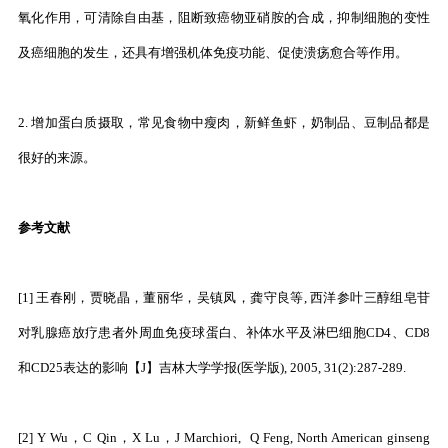
氧化作用，可清除自由基，阻断致癌物亚硝胺的合成，抑制细胞的变性
及癌细胞的发生，还具有增强机体免疫功能、促使溃疡愈合等作用。
2. 增加蛋白质摄取，常见食物中瘦肉，新鲜鱼虾，奶制品、豆制品都是
很好的来源。
参考文献
[1] 王春刚，贾晓晶，董丽华，吴镇凤，龚守良等, 西洋参叶三醇组皂苷
对乳腺癌放疗患者外周血免疫球蛋白、补体水平及淋巴细胞CD4、CD8
和CD25表达的影响【J】吉林大学学报(医学版), 2005, 31(2):287-289.
[2] Y Wu，C Qin，X Lu，J Marchiori, Q Feng, North American ginseng