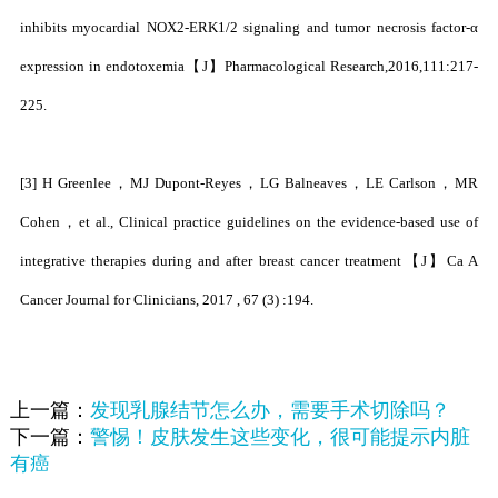
inhibits myocardial NOX2-ERK1/2 signaling and tumor necrosis factor-α
expression in endotoxemia【J】Pharmacological Research,2016,111:217-
225.
[3] H Greenlee，MJ Dupont‐Reyes，LG Balneaves，LE Carlson，MR
Cohen，et al., Clinical practice guidelines on the evidence‐based use of
integrative therapies during and after breast cancer treatment【J】Ca A
Cancer Journal for Clinicians, 2017 , 67 (3) :194.
上一篇：
发现乳腺结节怎么办，需要手术切除吗？
下一篇：
警惕！皮肤发生这些变化，很可能提示内脏
有癌