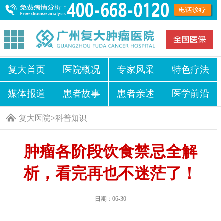
复大首页
医院概况
专家风采
特色疗法
媒体报道
患者故事
患者亲述
医学前沿
>
复大医院
科普知识
肿瘤各阶段饮食禁忌全解
析，看完再也不迷茫了！
日期：06-30