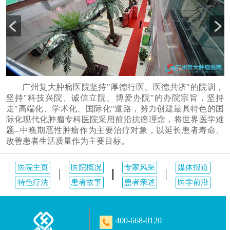
广州复大肿瘤医院坚持"厚德行医、医德共济"的院训，
坚持"科技兴院、诚信立院、博爱办院"的办院宗旨，坚持
走"高端化、学术化、国际化"道路，努力创建最具特色的国
际化现代化肿瘤专科医院采用前沿抗癌理念，将世界医学难
题--中晚期恶性肿瘤作为主要治疗对象，以延长患者寿命、
改善患者生活质量作为主要目标。
医院主页
医院概况
专家风采
媒体报道
特色疗法
患者故事
患者亲述
医学前沿
400-668-0120