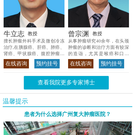
牛立志
曾宗渊
教授
教授
擅长肿瘤外科手术及微创冷冻
从事肿瘤研究40余年，在头颈
治疗,在胰腺癌、肝癌、肺癌、
肿瘤的诊断和治疗方面有较深
肾癌、甲状腺癌、腹腔肿瘤等
的造诣，尤其是喉癌和口腔
>>查看专家详情
癌，迄今仍是广东喉癌单病种
在线咨询
预约挂号
在线咨询
预约挂号
首席专家
>>查看专家详情
查看我院更多专家博士
温馨提示
患者为什么选择广州复大肿瘤医院？