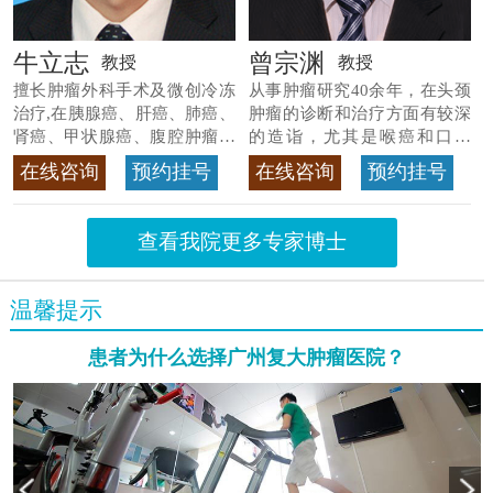
牛立志
曾宗渊
教授
教授
擅长肿瘤外科手术及微创冷冻
从事肿瘤研究40余年，在头颈
治疗,在胰腺癌、肝癌、肺癌、
肿瘤的诊断和治疗方面有较深
肾癌、甲状腺癌、腹腔肿瘤等
的造诣，尤其是喉癌和口腔
>>查看专家详情
癌，迄今仍是广东喉癌单病种
在线咨询
预约挂号
在线咨询
预约挂号
首席专家
>>查看专家详情
查看我院更多专家博士
温馨提示
患者为什么选择广州复大肿瘤医院？