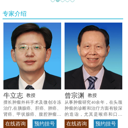
专家介绍
牛立志
曾宗渊
教授
教授
擅长肿瘤外科手术及微创冷冻
从事肿瘤研究40余年，在头颈
治疗,在胰腺癌、肝癌、肺癌、
肿瘤的诊断和治疗方面有较深
肾癌、甲状腺癌、腹腔肿瘤等
的造诣，尤其是喉癌和口腔
>>查看专家详情
癌，迄今仍是广东喉癌单病种
在线咨询
预约挂号
在线咨询
预约挂号
首席专家
>>查看专家详情