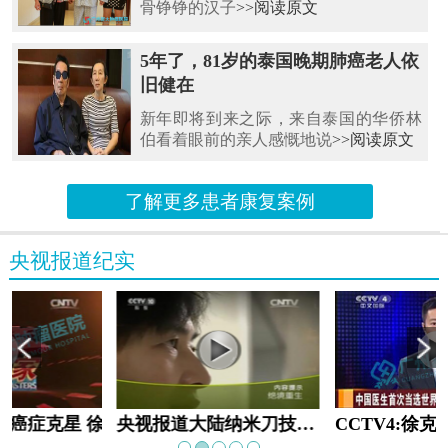
骨铮铮的汉子
>>阅读原文
5年了，81岁的泰国晚期肺癌老人依
旧健在
新年即将到来之际，来自泰国的华侨林
伯看着眼前的亲人感慨地说
>>阅读原文
了解更多患者康复案例
央视报道纪实
教:癌症克星 徐克成
央视报道大陆纳米刀技术手术：绝境重生