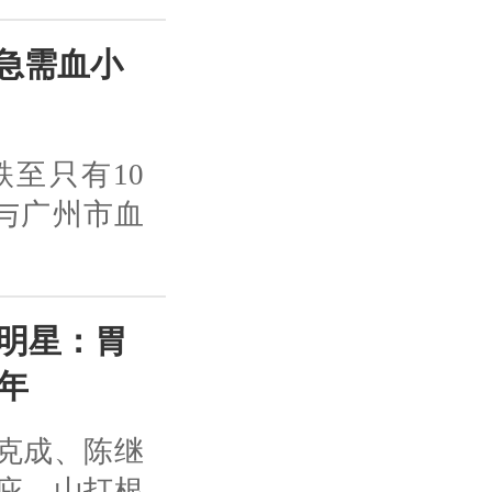
急需血小
至只有10
经与广州市血
明星：胃
年
克成、陈继
庇、山打根