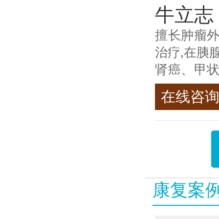
牛立志
擅长肿瘤
治疗,在胰
肾癌、甲
>>查看专
在线咨
康复案