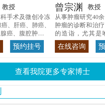
曾宗渊
教授
教授
外科手术及微创冷冻
从事肿瘤研究40
腺癌、肝癌、肺癌、
肿瘤的诊断和治疗
状腺癌、腹腔肿瘤等
的造诣，尤其是
家详情
癌，迄今仍是广东
询
预约挂号
在线咨询
首席专家
>>查看
查看我院更多专家博士
例