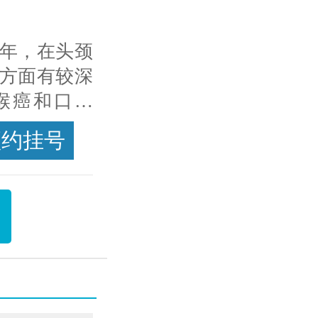
余年，在头颈
方面有较深
喉癌和口腔
喉癌单病种
预约挂号
专家详情