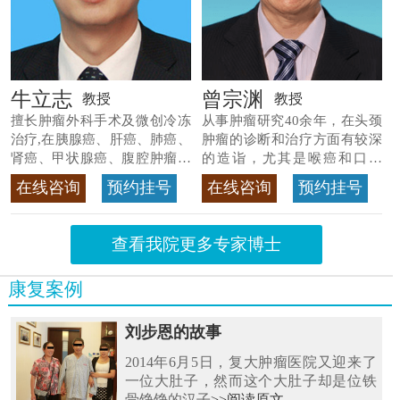
牛立志
曾宗渊
教授
教授
擅长肿瘤外科手术及微创冷冻
从事肿瘤研究40余年，在头颈
治疗,在胰腺癌、肝癌、肺癌、
肿瘤的诊断和治疗方面有较深
肾癌、甲状腺癌、腹腔肿瘤等
的造诣，尤其是喉癌和口腔
>>查看专家详情
癌，迄今仍是广东喉癌单病种
在线咨询
预约挂号
在线咨询
预约挂号
首席专家
>>查看专家详情
查看我院更多专家博士
康复案例
刘步恩的故事
2014年6月5日，复大肿瘤医院又迎来了
一位大肚子，然而这个大肚子却是位铁
骨铮铮的汉子
>>阅读原文