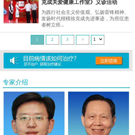
克成关爱健康工作室》义诊活动
为践行社会主义价值观、弘扬雷锋精神、
发扬时代楷模徐克成先进事迹，为癌症患
者树立癌...
1
2
3
>
专家介绍