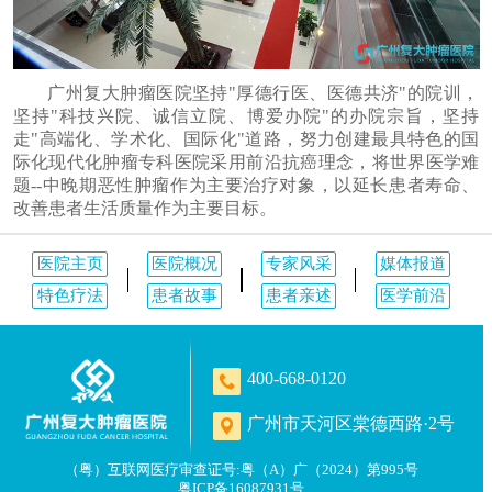
广州复大肿瘤医院坚持"厚德行医、医德共济"的院训，
坚持"科技兴院、诚信立院、博爱办院"的办院宗旨，坚持
走"高端化、学术化、国际化"道路，努力创建最具特色的国
际化现代化肿瘤专科医院采用前沿抗癌理念，将世界医学难
题--中晚期恶性肿瘤作为主要治疗对象，以延长患者寿命、
改善患者生活质量作为主要目标。
医院主页
医院概况
专家风采
媒体报道
特色疗法
患者故事
患者亲述
医学前沿
400-668-0120
广州市天河区棠德西路·2号
（粤）互联网医疗审查证号:粤（A）广（2024）第995号
粤ICP备16087931号