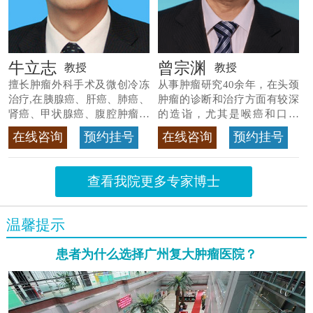
牛立志
曾宗渊
教授
教授
擅长肿瘤外科手术及微创冷冻
从事肿瘤研究40余年，在头颈
治疗,在胰腺癌、肝癌、肺癌、
肿瘤的诊断和治疗方面有较深
肾癌、甲状腺癌、腹腔肿瘤等
的造诣，尤其是喉癌和口腔
>>查看专家详情
癌，迄今仍是广东喉癌单病种
在线咨询
预约挂号
在线咨询
预约挂号
首席专家
>>查看专家详情
查看我院更多专家博士
温馨提示
患者为什么选择广州复大肿瘤医院？