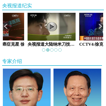
央视报道纪实
教:癌症克星 徐克成
央视报道大陆纳米刀技术手术：绝境重生
专家介绍