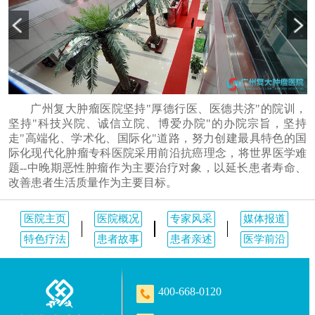
广州复大肿瘤医院坚持"厚德行医、医德共济"的院训，
坚持"科技兴院、诚信立院、博爱办院"的办院宗旨，坚持
走"高端化、学术化、国际化"道路，努力创建最具特色的国
际化现代化肿瘤专科医院采用前沿抗癌理念，将世界医学难
题--中晚期恶性肿瘤作为主要治疗对象，以延长患者寿命、
改善患者生活质量作为主要目标。
医院主页
医院概况
专家风采
媒体报道
特色疗法
患者故事
患者亲述
医学前沿
400-668-0120