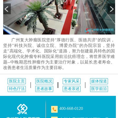
广州复大肿瘤医院坚持"厚德行医、医德共济"的院训，
坚持"科技兴院、诚信立院、博爱办院"的办院宗旨，坚持
走"高端化、学术化、国际化"道路，努力创建最具特色的国
际化现代化肿瘤专科医院采用前沿抗癌理念，将世界医学难
题--中晚期恶性肿瘤作为主要治疗对象，以延长患者寿命、
改善患者生活质量作为主要目标。
医院主页
医院概况
专家风采
媒体报道
特色疗法
患者故事
患者亲述
医学前沿
400-668-0120