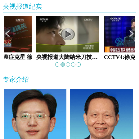
央视报道纪实
教:癌症克星 徐克成
央视报道大陆纳米刀技术手术：绝境重生
专家介绍