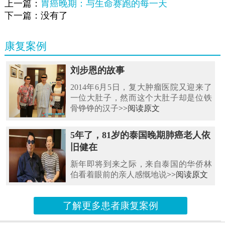
上一篇：
胃癌晚期：与生命赛跑的每一天
下一篇：没有了
康复案例
刘步恩的故事
2014年6月5日，复大肿瘤医院又迎来了
一位大肚子，然而这个大肚子却是位铁
骨铮铮的汉子
>>阅读原文
5年了，81岁的泰国晚期肺癌老人依
旧健在
新年即将到来之际，来自泰国的华侨林
伯看着眼前的亲人感慨地说
>>阅读原文
了解更多患者康复案例