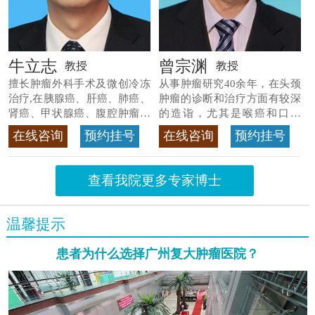
牛立志
曾宗渊
教授
教授
擅长肿瘤外科手术及微创冷冻
从事肿瘤研究40余年，在头颈
治疗,在胰腺癌、肝癌、肺癌、
肿瘤的诊断和治疗方面有较深
肾癌、甲状腺癌、腹腔肿瘤等
的造诣，尤其是喉癌和口腔
>>查看专家详情
癌，迄今仍是广东喉癌单病种
在线咨询
预约挂号
在线咨询
预约挂号
首席专家
>>查看专家详情
查看我院更多专家博士
温馨提示
患者为什么选择广州复大肿瘤医院？