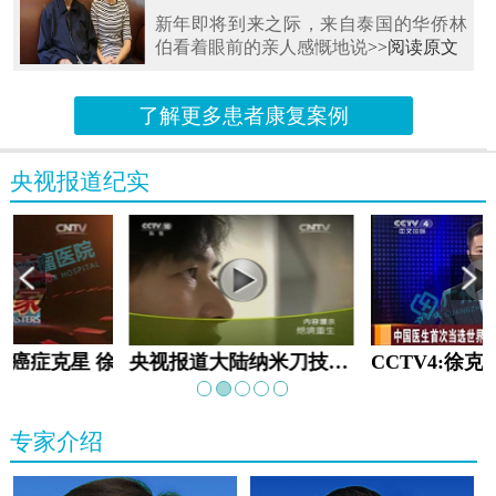
新年即将到来之际，来自泰国的华侨林
伯看着眼前的亲人感慨地说
>>阅读原文
了解更多患者康复案例
央视报道纪实
教:癌症克星 徐克成
央视报道大陆纳米刀技术手术：绝境重生
专家介绍