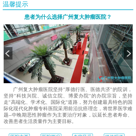
温馨提示
患者为什么选择广州复大肿瘤医院？
广州复大肿瘤医院坚持"厚德行医、医德共济"的院训，
坚持"科技兴院、诚信立院、博爱办院"的办院宗旨，坚持
走"高端化、学术化、国际化"道路，努力创建最具特色的国
际化现代化肿瘤专科医院采用前沿抗癌理念，将世界医学难
题--中晚期恶性肿瘤作为主要治疗对象，以延长患者寿命、
改善患者生活质量作为主要目标。