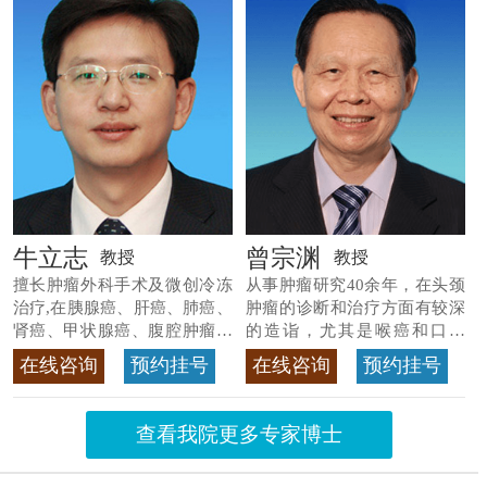
牛立志
曾宗渊
教授
教授
擅长肿瘤外科手术及微创冷冻
从事肿瘤研究40余年，在头颈
治疗,在胰腺癌、肝癌、肺癌、
肿瘤的诊断和治疗方面有较深
肾癌、甲状腺癌、腹腔肿瘤等
的造诣，尤其是喉癌和口腔
>>查看专家详情
癌，迄今仍是广东喉癌单病种
在线咨询
预约挂号
在线咨询
预约挂号
首席专家
>>查看专家详情
查看我院更多专家博士