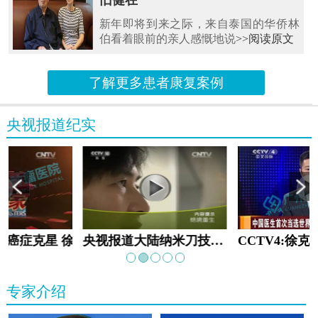
旧健在
新年即将到来之际，来自泰国的华侨林
伯看着眼前的亲人感慨地说
>>阅读原文
了解更多患者康复案例
央视报道纪实
教:癌症克星 徐克成
央视报道大陆纳米刀技术手术：绝境重生
专家介绍