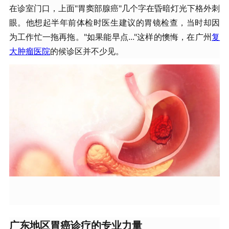
在诊室门口，上面"胃窦部腺癌"几个字在昏暗灯光下格外刺
眼。他想起半年前体检时医生建议的胃镜检查，当时却因
为工作忙一拖再拖。"如果能早点..."这样的懊悔，在广州
复
大肿瘤医院
的候诊区并不少见。
广东地区胃癌诊疗的专业力量