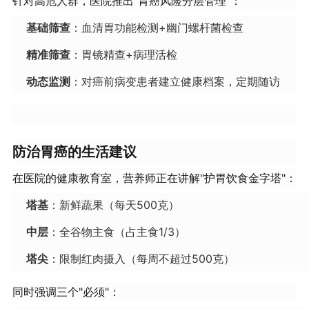
针对高危人群，医院推出"胃癌风险分层管理"：
基础筛查
：血清胃功能检测+幽门螺杆菌检查
精准筛查
：胃镜精查+病理活检
动态监测
：对癌前病变患者建立健康档案，定期随访
防治胃癌的生活建议
在医院的健康教育室，营养师正在讲解"护胃饮食金字塔"：
塔基
：新鲜蔬果（每天500克）
中层
：全谷物主食（占主食1/3）
塔尖
：限制红肉摄入（每周不超过500克）
同时强调三个"必须"：