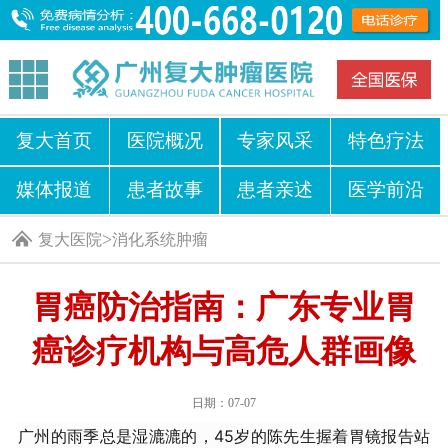
复大首页
医院概况
专家风采
特色疗法
媒体报道
患者故事
患者亲述
医学前沿
>
复大医院
消化系统肿瘤
胃癌防治指南：广东专业胃
癌诊疗机构与高危人群画像
日期：07-07
广州的雨季总是湿漉漉的，45岁的陈先生握着胃镜报告站