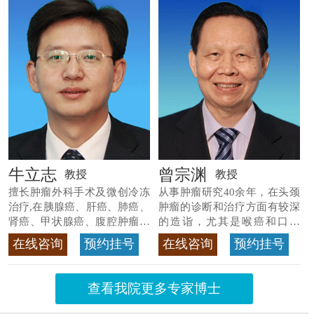
牛立志
曾宗渊
教授
教授
擅长肿瘤外科手术及微创冷冻
从事肿瘤研究40余年，在头颈
治疗,在胰腺癌、肝癌、肺癌、
肿瘤的诊断和治疗方面有较深
肾癌、甲状腺癌、腹腔肿瘤等
的造诣，尤其是喉癌和口腔
>>查看专家详情
癌，迄今仍是广东喉癌单病种
在线咨询
预约挂号
在线咨询
预约挂号
首席专家
>>查看专家详情
查看我院更多专家博士