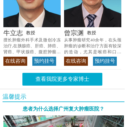
牛立志
曾宗渊
教授
教授
擅长肿瘤外科手术及微创冷冻
从事肿瘤研究40余年，在头颈
治疗,在胰腺癌、肝癌、肺癌、
肿瘤的诊断和治疗方面有较深
肾癌、甲状腺癌、腹腔肿瘤等
的造诣，尤其是喉癌和口腔
>>查看专家详情
癌，迄今仍是广东喉癌单病种
在线咨询
预约挂号
在线咨询
预约挂号
首席专家
>>查看专家详情
查看我院更多专家博士
温馨提示
患者为什么选择广州复大肿瘤医院？