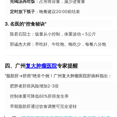
先喝汤再吃饭
：占用胃容量，减少进食量
定时放下筷子
：晚餐建议20:00前结束
3. 名医的"控食秘诀"
陈君石院士：饭量从小控制，体重波动＜5公斤
郭诚杰大师：早吃好、午吃饱、晚吃少，每餐八分饱
四、广州
复大肿瘤医院
专家提醒
"脂肪肝→肝癌"绝非个例！广州复大肿瘤医院肝病科指出：
肥胖者肝癌风险增加2-3倍
控制体重可降低60%肝癌发生率
早期脂肪肝通过饮食调整可完全逆转