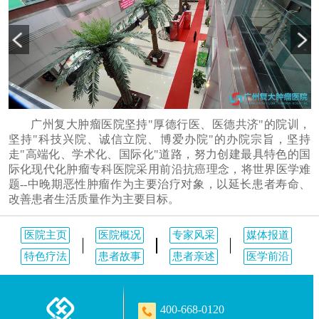
广州复大肿瘤医院坚持"厚德行医、医德共济"的院训，
坚持"科技兴院、诚信立院、博爱办院"的办院宗旨，坚持
走"高端化、学术化、国际化"道路，努力创建最具特色的国
际化现代化肿瘤专科医院采用前沿抗癌理念，将世界医学难
题--中晚期恶性肿瘤作为主要治疗对象，以延长患者寿命、
改善患者生活质量作为主要目标。
医院主页
医院概况
专家风采
媒体报道
特色疗法
患者故事
患者亲述
医学前沿
400-668-0120