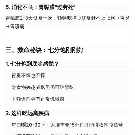
5. 消化不良：胃黏膜"过劳死"
胃黏膜2-3天修复一次，顿顿吃撑→修复赶不上损伤→胃炎
→胃溃疡
三、救命秘诀：七分饱刚刚好
1. 七分饱到底啥感觉？
胃里不饿也不撑
对食物兴趣减退但仍可继续吃
下顿饭前会有正常饥饿感
2. 这样吃远离疾病
每口嚼20-30下
：大脑需要15分钟才能接收饱腹信号