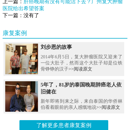
上一篇：
肝癌晚期有没有可能活下去？广州复大肿瘤
医院给出希望答案
下一篇：没有了
康复案例
刘步恩的故事
2014年6月5日，复大肿瘤医院又迎来了
一位大肚子，然而这个大肚子却是位铁
骨铮铮的汉子
>>阅读原文
5年了，81岁的泰国晚期肺癌老人依
旧健在
新年即将到来之际，来自泰国的华侨林
伯看着眼前的亲人感慨地说
>>阅读原文
了解更多患者康复案例