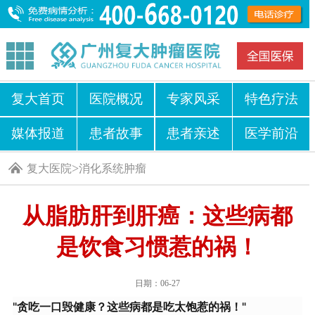
复大首页
医院概况
专家风采
特色疗法
媒体报道
患者故事
患者亲述
医学前沿
>
复大医院
消化系统肿瘤
从脂肪肝到肝癌：这些病都
是饮食习惯惹的祸！
日期：06-27
"贪吃一口毁健康？这些病都是吃太饱惹的祸！"