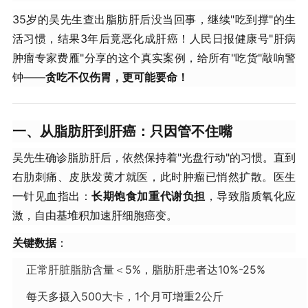
35岁的吴先生查出脂肪肝后没当回事，继续"吃到撑"的生
活习惯，结果3年后竟恶化成肝癌！人民日报健康号"肝病
肿瘤专家费雁"分享的这个真实案例，给所有"吃货"敲响警
钟——
贪吃不仅伤胃，更可能要命！
一、从脂肪肝到肝癌：只因管不住嘴
吴先生确诊脂肪肝后，依然保持着"光盘行动"的习惯。直到
右肋刺痛、皮肤发黄才就医，此时肿瘤已悄然扩散。医生
一针见血指出：
长期饱食加重代谢负担
，导致脂质氧化应
激，自由基堆积加速肝细胞癌变。
关键数据
：
正常肝脏脂肪含量＜5%，脂肪肝患者达10%-25%
每天多摄入500大卡，1个月可增重2公斤