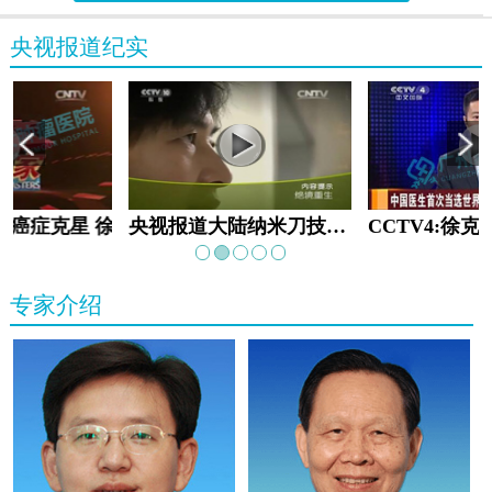
央视报道纪实
教:癌症克星 徐克成
央视报道大陆纳米刀技术手术：绝境重生
专家介绍