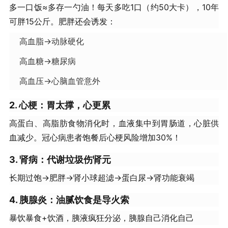
多一口饭≈多存一勺油！每天多吃1口（约50大卡），10年
可胖15公斤。肥胖还会诱发：
高血脂→动脉硬化
高血糖→糖尿病
高血压→心脑血管意外
2. 心梗：胃太撑，心更累
高蛋白、高脂肪食物消化时，血液集中到胃肠道，心脏供
血减少。冠心病患者饱餐后心梗风险增加30%！
3. 肾病：代谢垃圾伤肾元
长期过饱→肥胖→肾小球超滤→蛋白尿→肾功能衰竭
4. 胰腺炎：油腻饮食是导火索
暴饮暴食+饮酒，胰液疯狂分泌，胰腺自己消化自己