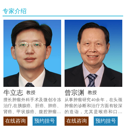
专家介绍
牛立志
曾宗渊
教授
教授
擅长肿瘤外科手术及微创冷冻
从事肿瘤研究40余年，在头颈
治疗,在胰腺癌、肝癌、肺癌、
肿瘤的诊断和治疗方面有较深
肾癌、甲状腺癌、腹腔肿瘤等
的造诣，尤其是喉癌和口腔
>>查看专家详情
癌，迄今仍是广东喉癌单病种
在线咨询
预约挂号
在线咨询
预约挂号
首席专家
>>查看专家详情