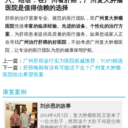
六、结语：在广州看肝癌，广州复大肿瘤
医院是值得信赖的选择
肝癌的治疗需要专业、规范的医疗团队，而
广州复大肿瘤
医院
凭借
丰富的临床经验、先进的设备、个性化的治疗方
案
，为肝癌患者提供高质量的医疗服务。如果您或家人正
在寻找
广州治疗肝癌的好医院
，不妨考虑广州复大肿瘤医
院，让专业的医疗团队为您的健康保驾护航。
上一篇：
广州肝癌诊疗实力医院权威推荐：TOP3精选
下一篇：
肝癌晚期有没有可能活下去？广州复大肿瘤
医院给出希望答案
康复案例
刘步恩的故事
2014年6月5日，复大肿瘤医院又迎来了
一位大肚子，然而这个大肚子却是位铁
骨铮铮的汉子
>>阅读原文