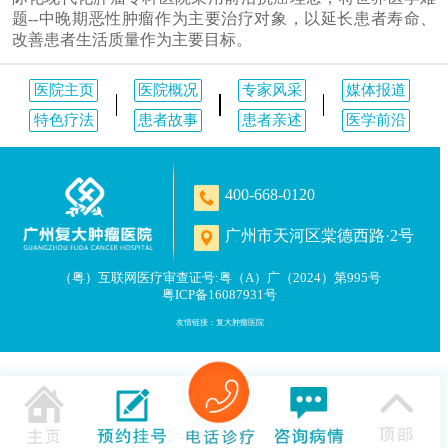
题--中晚期恶性肿瘤作为主要治疗对象，以延长患者寿命、
改善患者生活质量作为主要目标。
医院主页
医院概况
专家风采
媒体报道
特色疗法
患者故事
患者亲述
医学前沿
400-668-0120
广州市天河区棠德西路·2号
（粤）互联网医疗审查证号:粤（A）广（2024）第995号
粤ICP备16087931号
友情链接：
复大肿瘤医院