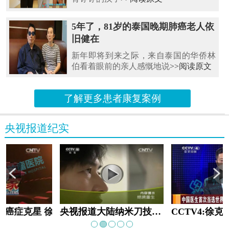
5年了，81岁的泰国晚期肺癌老人依
旧健在
新年即将到来之际，来自泰国的华侨林
伯看着眼前的亲人感慨地说
>>阅读原文
了解更多患者康复案例
央视报道纪实
教:癌症克星 徐克成
央视报道大陆纳米刀技术手术：绝境重生