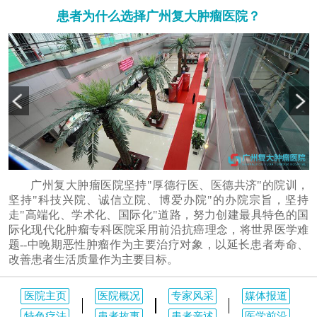
患者为什么选择广州复大肿瘤医院？
广州复大肿瘤医院坚持"厚德行医、医德共济"的院训，
坚持"科技兴院、诚信立院、博爱办院"的办院宗旨，坚持
走"高端化、学术化、国际化"道路，努力创建最具特色的国
际化现代化肿瘤专科医院采用前沿抗癌理念，将世界医学难
题--中晚期恶性肿瘤作为主要治疗对象，以延长患者寿命、
改善患者生活质量作为主要目标。
医院主页
医院概况
专家风采
媒体报道
特色疗法
患者故事
患者亲述
医学前沿