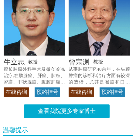
牛立志
曾宗渊
教授
教授
擅长肿瘤外科手术及微创冷冻
从事肿瘤研究40余年，在头颈
治疗,在胰腺癌、肝癌、肺癌、
肿瘤的诊断和治疗方面有较深
肾癌、甲状腺癌、腹腔肿瘤等
的造诣，尤其是喉癌和口腔
>>查看专家详情
癌，迄今仍是广东喉癌单病种
在线咨询
预约挂号
在线咨询
预约挂号
首席专家
>>查看专家详情
查看我院更多专家博士
温馨提示