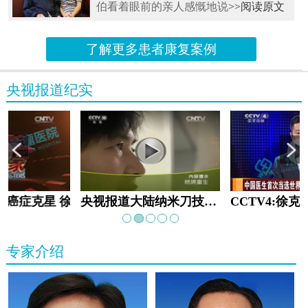
伯看着眼前的亲人感慨地说
>>阅读原文
了解更多患者康复案例
央视报道纪实
教:癌症克星 徐克成
央视报道大陆纳米刀技术手术：绝境重生
专家介绍