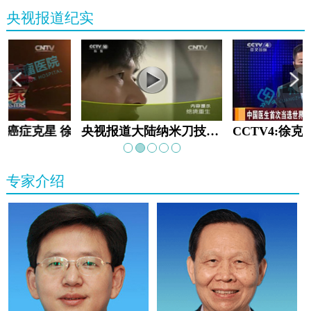
央视报道纪实
教:癌症克星 徐克成
央视报道大陆纳米刀技术手术：绝境重生
专家介绍