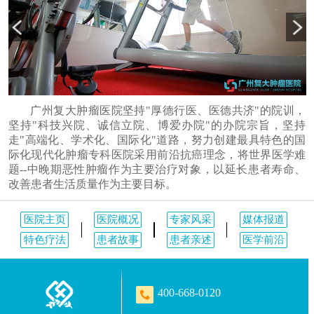
广州复大肿瘤医院坚持"厚德行医、医德共济"的院训，
坚持"科技兴院、诚信立院、博爱办院"的办院宗旨，坚持
走"高端化、学术化、国际化"道路，努力创建最具特色的国
际化现代化肿瘤专科医院采用前沿抗癌理念，将世界医学难
题--中晚期恶性肿瘤作为主要治疗对象，以延长患者寿命、
改善患者生活质量作为主要目标。
医院主页
医院概况
专家风采
媒体报道
特色疗法
患者故事
患者亲述
医学前沿
400-668-0120