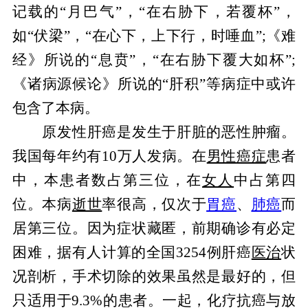
记载的“月巴气”，“在右胁下，若覆杯”，
如“伏梁”，“在心下，上下行，时唾血”;《难
经》所说的“息贲”，“在右胁下覆大如杯”;
《诸病源候论》所说的“肝积”等病症中或许
包含了本病。
原发性肝癌是发生于肝脏的恶性肿瘤。
我国每年约有10万人发病。在
男性
癌症
患者
中，本患者数占第三位，在
女人
中占第四
位。本病
逝世
率很高，仅次于
胃癌
、
肺癌
而
居第三位。因为症状藏匿，前期确诊有必定
困难，据有人计算的全国3254例肝癌
医治
状
况剖析，手术切除的效果虽然是最好的，但
只适用于9.3%的患者。一起，化疗抗癌与放