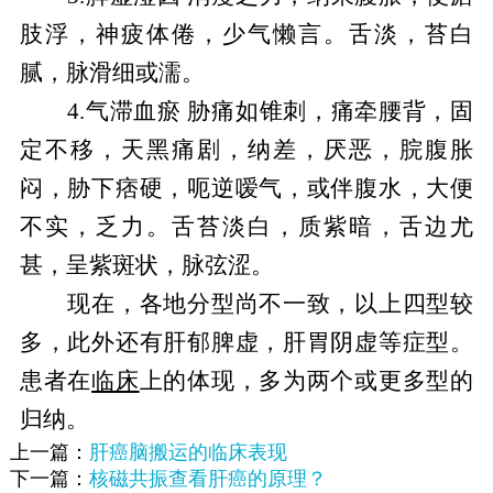
肢浮，神疲体倦，少气懒言。舌淡，苔白
腻，脉滑细或濡。
4.气滞血瘀 胁痛如锥刺，痛牵腰背，固
定不移，天黑痛剧，纳差，厌恶，脘腹胀
闷，胁下痞硬，呃逆嗳气，或伴腹水，大便
不实，乏力。舌苔淡白，质紫暗，舌边尤
甚，呈紫斑状，脉弦涩。
现在，各地分型尚不一致，以上四型较
多，此外还有肝郁脾虚，肝胃阴虚等症型。
患者在
临床
上的体现，多为两个或更多型的
归纳。
上一篇：
肝癌脑搬运的临床表现
下一篇：
核磁共振查看肝癌的原理？