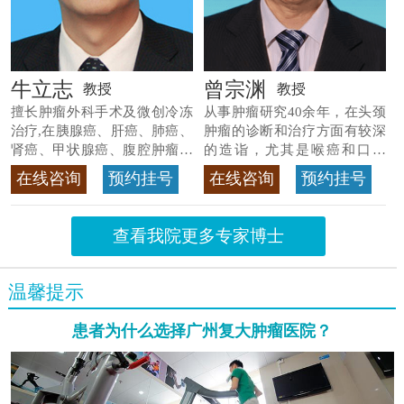
牛立志
曾宗渊
教授
教授
擅长肿瘤外科手术及微创冷冻
从事肿瘤研究40余年，在头颈
治疗,在胰腺癌、肝癌、肺癌、
肿瘤的诊断和治疗方面有较深
肾癌、甲状腺癌、腹腔肿瘤等
的造诣，尤其是喉癌和口腔
>>查看专家详情
癌，迄今仍是广东喉癌单病种
在线咨询
预约挂号
在线咨询
预约挂号
首席专家
>>查看专家详情
查看我院更多专家博士
温馨提示
患者为什么选择广州复大肿瘤医院？