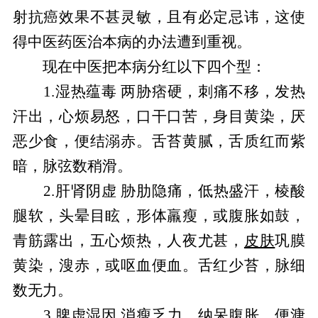
射抗癌效果不甚灵敏，且有必定忌讳，这使
得中医药医治本病的办法遭到重视。
现在中医把本病分红以下四个型：
1.湿热蕴毒 两胁痞硬，刺痛不移，发热
汗出，心烦易怒，口干口苦，身目黄染，厌
恶少食，便结溺赤。舌苔黄腻，舌质红而紫
暗，脉弦数稍滑。
2.肝肾阴虚 胁肋隐痛，低热盛汗，棱酸
腿软，头晕目眩，形体羸瘦，或腹胀如鼓，
青筋露出，五心烦热，人夜尤甚，
皮肤
巩膜
黄染，溲赤，或呕血便血。舌红少苔，脉细
数无力。
3.脾虚湿因 消瘦乏力，纳呆腹胀，便溏