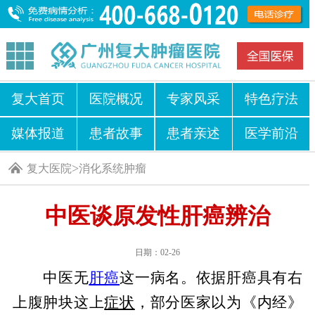
复大首页
医院概况
专家风采
特色疗法
媒体报道
患者故事
患者亲述
医学前沿
>
复大医院
消化系统肿瘤
中医谈原发性肝癌辨治
日期：02-26
中医无
肝癌
这一病名。依据肝癌具有右
上腹肿块这上
症状
，部分医家以为《内经》