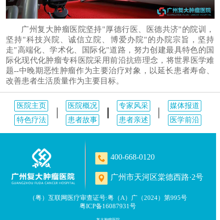
广州复大肿瘤医院坚持"厚德行医、医德共济"的院训，
坚持"科技兴院、诚信立院、博爱办院"的办院宗旨，坚持
走"高端化、学术化、国际化"道路，努力创建最具特色的国
际化现代化肿瘤专科医院采用前沿抗癌理念，将世界医学难
题--中晚期恶性肿瘤作为主要治疗对象，以延长患者寿命、
改善患者生活质量作为主要目标。
医院主页
医院概况
专家风采
媒体报道
特色疗法
患者故事
患者亲述
医学前沿
400-668-0120
广州市天河区棠德西路·2号
（粤）互联网医疗审查证号:粤（A）广（2024）第995号
粤ICP备16087931号
复大肿瘤医院