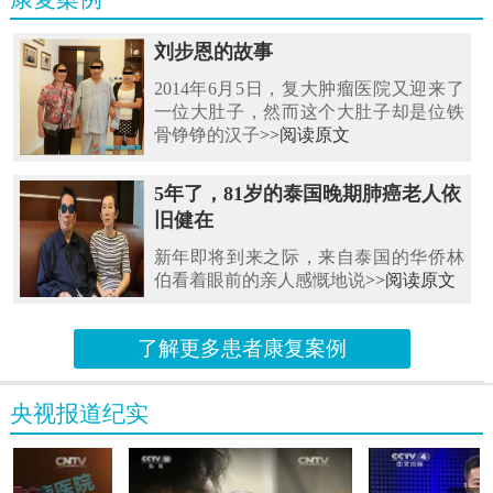
刘步恩的故事
2014年6月5日，复大肿瘤医院又迎来了
一位大肚子，然而这个大肚子却是位铁
骨铮铮的汉子
>>阅读原文
5年了，81岁的泰国晚期肺癌老人依
旧健在
新年即将到来之际，来自泰国的华侨林
伯看着眼前的亲人感慨地说
>>阅读原文
了解更多患者康复案例
央视报道纪实