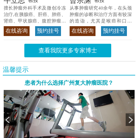
牛立志
曾宗渊
教授
教授
擅长肿瘤外科手术及微创冷冻
从事肿瘤研究40余年，在头颈
治疗,在胰腺癌、肝癌、肺癌、
肿瘤的诊断和治疗方面有较深
肾癌、甲状腺癌、腹腔肿瘤等
的造诣，尤其是喉癌和口腔
>>查看专家详情
癌，迄今仍是广东喉癌单病种
在线咨询
预约挂号
在线咨询
预约挂号
首席专家
>>查看专家详情
查看我院更多专家博士
温馨提示
患者为什么选择广州复大肿瘤医院？