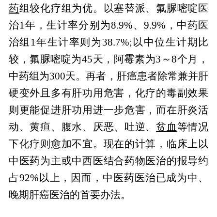
药
组较化疗组为优。以塞替派、氟脲嘧啶医
治1年，生计率分别为8.9%、9.9%，中药医
治组1年生计率则为38.7%;以中位生计期比
较，氟脲嘧啶为45天，阿霉素为3～8个月，
中药组为300天。再者，肝癌患者除常兼并肝
硬变外且多有肝功用危害，化疗的毒副效果
则更能促进肝功用进一步危害，而在肝炎活
动、黄疸、腹水、厌恶、吐逆、
贫血
等情况
下化疗则愈加不宜。现在的计算，临床上以
中医药为主或中西医结合药物医治的报导约
占92%以上，因而，中医药医治已成为中、
晚期肝癌医治的首要办法。