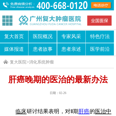
复大首页
医院概况
专家风采
特色疗法
媒体报道
患者故事
患者亲述
医学前沿
>
复大医院
消化系统肿瘤
肝癌晚期的医治的最新办法
日期：02-26
临床
研讨结果表明，对Ⅱ期
肝癌
的
医治
中