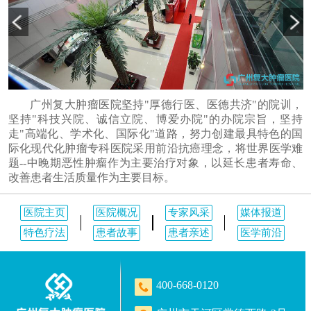
广州复大肿瘤医院坚持"厚德行医、医德共济"的院训，
坚持"科技兴院、诚信立院、博爱办院"的办院宗旨，坚持
走"高端化、学术化、国际化"道路，努力创建最具特色的国
际化现代化肿瘤专科医院采用前沿抗癌理念，将世界医学难
题--中晚期恶性肿瘤作为主要治疗对象，以延长患者寿命、
改善患者生活质量作为主要目标。
医院主页
医院概况
专家风采
媒体报道
特色疗法
患者故事
患者亲述
医学前沿
400-668-0120