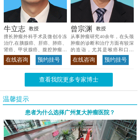
牛立志
曾宗渊
教授
教授
擅长肿瘤外科手术及微创冷冻
从事肿瘤研究40余年，在头颈
治疗,在胰腺癌、肝癌、肺癌、
肿瘤的诊断和治疗方面有较深
肾癌、甲状腺癌、腹腔肿瘤等
的造诣，尤其是喉癌和口腔
>>查看专家详情
癌，迄今仍是广东喉癌单病种
在线咨询
预约挂号
在线咨询
预约挂号
首席专家
>>查看专家详情
查看我院更多专家博士
温馨提示
患者为什么选择广州复大肿瘤医院？