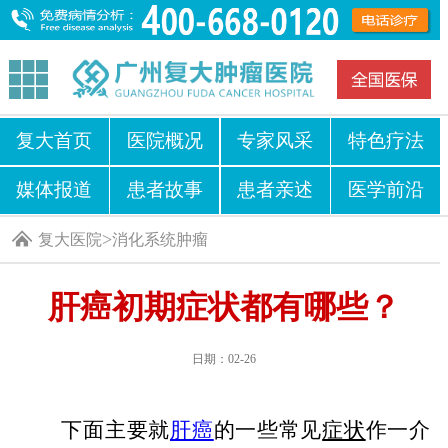
复大首页
医院概况
专家风采
特色疗法
媒体报道
患者故事
患者亲述
医学前沿
>
复大医院
消化系统肿瘤
肝癌初期症状都有哪些？
日期：02-26
下面主要就
肝癌
的一些常见
症状
作一介