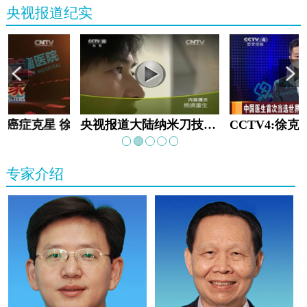
央视报道纪实
教:癌症克星 徐克成
央视报道大陆纳米刀技术手术：绝境重生
专家介绍