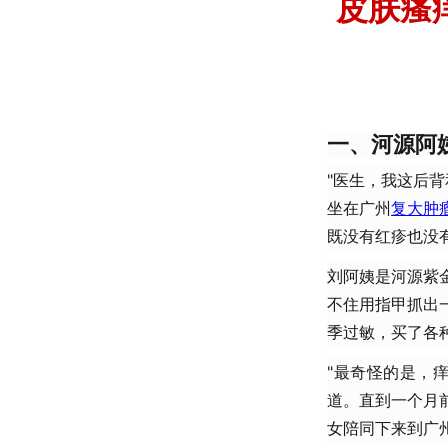
皮肤瘙
一、河源阿
"医生，我这后
坐在广州
复大肿
既没有红疹也没
刘阿姨是河源紫
不住用指甲抓出
季过敏，买了各
"最奇怪的是，
道。直到一个月
女陪同下来到广