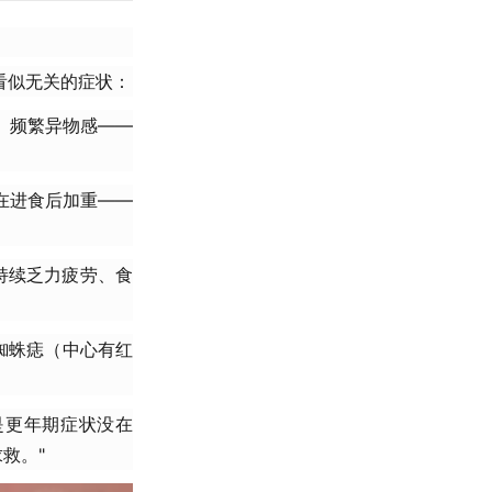
看似无关的症状：
、频繁异物感——
在进食后加重——
持续乏力疲劳、食
现蜘蛛痣（中心有红
是更年期症状没在
救。"