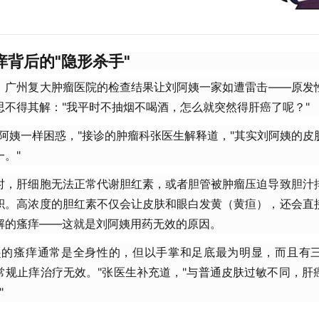
痒背后的"隐形杀手"
，广州复大肿瘤医院的检查结果让刘阿姨一家如遭雷击——原发
思不得其解："我平时不抽烟不喝酒，怎么就突然得肝癌了呢？"
刘阿姨一样困惑，"接诊的肿瘤科张医生解释道，"其实刘阿姨的皮
。"
时，肝细胞无法正常代谢胆红素，或者胆管被肿瘤压迫导致胆汁
积。高浓度的胆红素不仅会让皮肤和眼白发黄（黄疸），还会直
解的瘙痒——这就是刘阿姨用药无效的原因。
起的瘙痒通常是全身性的，但以手掌和足底最为明显，而且有
常规止痒治疗无效。"张医生补充道，"与普通皮肤过敏不同，肝
"