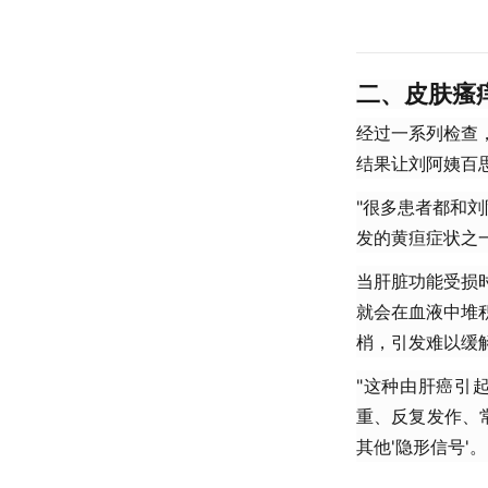
二、皮肤瘙
经过一系列检查
结果让刘阿姨百
"很多患者都和
发的黄疸症状之一
当肝脏功能受损
就会在血液中堆
梢，引发难以缓
"这种由肝癌引
重、反复发作、
其他'隐形信号'。