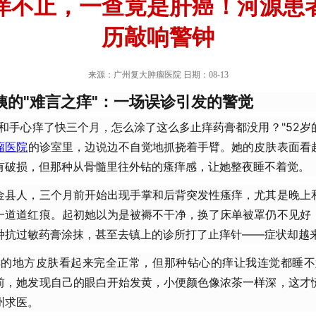
痒不止，一查竟是肝癌！河源患
历敲响警钟
来源：广州复大肿瘤医院 日期：08-13
姨的"难言之痒"：一场误诊引发的警觉
背和手心痒了快三个月，怎么涂了这么多止痒药膏都没用？"52岁
瘤医院
的诊室里，边说边不自觉地抓挠着手臂。她的皮肤表面看
有破损，但那种从骨髓里往外钻的瘙痒感，让她整夜睡不着觉。
金县人，三个月前开始出现手掌和后背突发性瘙痒，尤其是晚上
一道道红痕。起初她以为是被褥不干净，换了床单被罩仍不见好
种抗过敏药膏涂抹，甚至去镇上的诊所打了止痒针——症状却越
痒的地方皮肤看起来完全正常，但那种钻心的痒让我连觉都睡不
前，她发现自己的眼白开始发黄，小便颜色像浓茶一样深，这才
州求医。