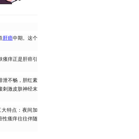
性
肝癌
中期。这个
肤瘙痒正是肝癌引
排泄不畅，胆红素
接刺激皮肤神经末
三大特点：夜间加
癌性瘙痒往往伴随