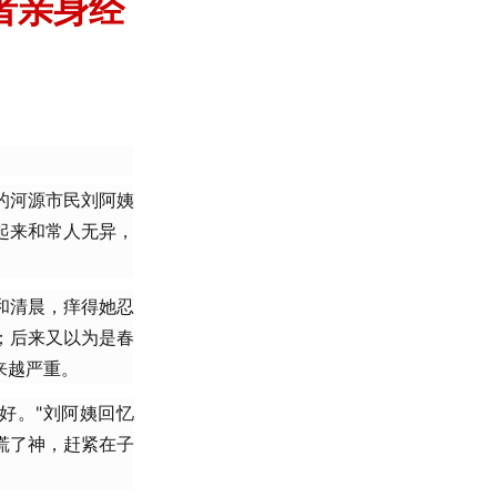
者亲身经
的河源市民刘阿姨
起来和常人无异，
和清晨，痒得她忍
；后来又以为是春
来越严重。
好。"刘阿姨回忆
慌了神，赶紧在子