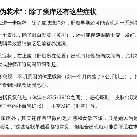
"伪装术"：除了瘙痒还有这些症状
生进一步解释，除了皮肤瘙痒外，肝癌早期还可能表现为一系列
一个表现，除了眼白发黄（黄疸），还可能伴随眼睛干涩、发红
减弱导致眼睛缺乏足够营养滋润。
见症状，右上腹（肝脏所在位置）出现持续性隐痛或胀痛，尤其
大或肿瘤压迫周围组织引起。
容忽视，不明原因的体重骤降（如一个月内瘦了5公斤以上）、
至看到油腻食物就恶心。
括反复低热（体温在37.5-38℃之间）、恶心呕吐、皮肤出
状血丝的小血管扩张）、手掌发红（肝掌）等。
肤瘙痒外，其实还伴有轻微的乏力感和食欲下降，只是她以为
惜地说，"这些症状单独看都很常见，但组合出现就可能是肝脏在求