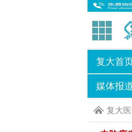
复大首
媒体报
复大医