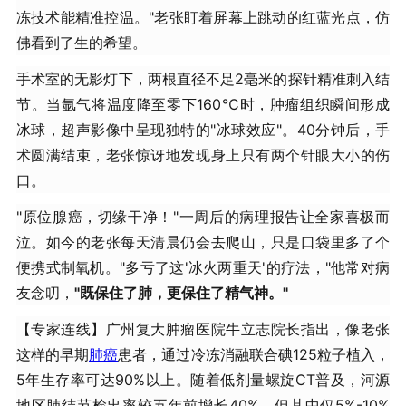
冻技术能精准控温。"老张盯着屏幕上跳动的红蓝光点，仿
佛看到了生的希望。
手术室的无影灯下，两根直径不足2毫米的探针精准刺入结
节。当氩气将温度降至零下160℃时，肿瘤组织瞬间形成
冰球，超声影像中呈现独特的"冰球效应"。40分钟后，手
术圆满结束，老张惊讶地发现身上只有两个针眼大小的伤
口。
"原位腺癌，切缘干净！"一周后的病理报告让全家喜极而
泣。如今的老张每天清晨仍会去爬山，只是口袋里多了个
便携式制氧机。"多亏了这'冰火两重天'的疗法，"他常对病
友念叨，
"既保住了肺，更保住了精气神。"
【专家连线】广州复大肿瘤医院牛立志院长指出，像老张
这样的早期
肺癌
患者，通过冷冻消融联合碘125粒子植入，
5年生存率可达90%以上。随着低剂量螺旋CT普及，河源
地区肺结节检出率较五年前增长40%，但其中仅5%-10%