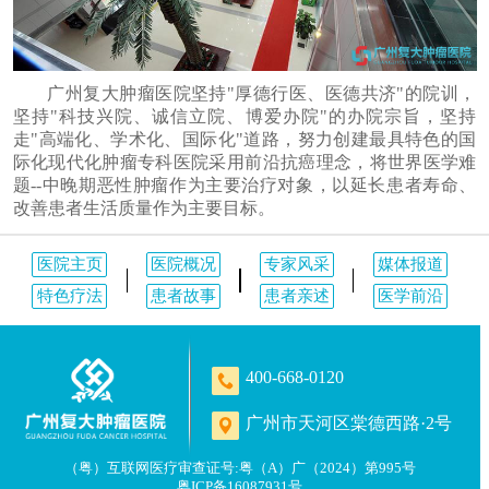
广州复大肿瘤医院坚持"厚德行医、医德共济"的院训，
坚持"科技兴院、诚信立院、博爱办院"的办院宗旨，坚持
走"高端化、学术化、国际化"道路，努力创建最具特色的国
际化现代化肿瘤专科医院采用前沿抗癌理念，将世界医学难
题--中晚期恶性肿瘤作为主要治疗对象，以延长患者寿命、
改善患者生活质量作为主要目标。
医院主页
医院概况
专家风采
媒体报道
特色疗法
患者故事
患者亲述
医学前沿
400-668-0120
广州市天河区棠德西路·2号
（粤）互联网医疗审查证号:粤（A）广（2024）第995号
粤ICP备16087931号