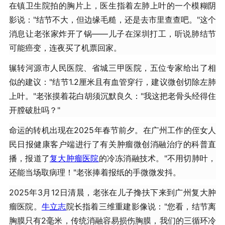
在镇卫生院拍的胸片上，医生指着左肺上叶的一个模糊阴
影说："结节不大，但边缘毛糙，还是去市里查查吧。"这个
消息让老张家炸开了锅——儿子在深圳打工，听说肺结节
可能癌变，连夜买了机票回家。
辗转河源市人民医院、省城三甲医院，五位专家给出了相
似的建议："结节1.2厘米且有血管穿行，建议微创切除左肺
上叶。"老张摸着花白胡须沉默良久："我这把老骨头经得住
开膛破肚吗？"
命运的转机出现在2025年春节前夕。在广州工作的侄女人
民日报健康客户端进行了有关肿瘤微创消融治疗的科普直
播，报道了
复大肿瘤医院
的冷冻消融技术。"不用切肺叶，
还能当场取病理！"老张捧着报纸的手微微发抖。
2025年3月12日清晨，老张在儿子搀扶下来到广州复大肿
瘤医院。
牛立志
院长指着三维重建影像说："您看，结节离
胸膜只有2毫米，传统消融容易损伤胸膜，我们的三循环冷