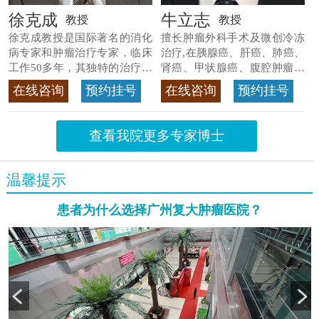
徐克成
牛立志
教授
教授
徐克成教授是国际著名的消化
擅长肿瘤外科手术及微创冷冻
病专家和肿瘤治疗专家，临床
治疗,在胰腺癌、肝癌、肺癌、
工作50多年，其独特的治疗方
肾癌、甲状腺癌、腹腔肿瘤等
法
>>查看专家详情
>>查看专家详情
在线咨询
预约挂号
在线咨询
预约挂号
查看我院更多专家博士
温馨提示
患者为什么选择广州复大肿瘤医院？