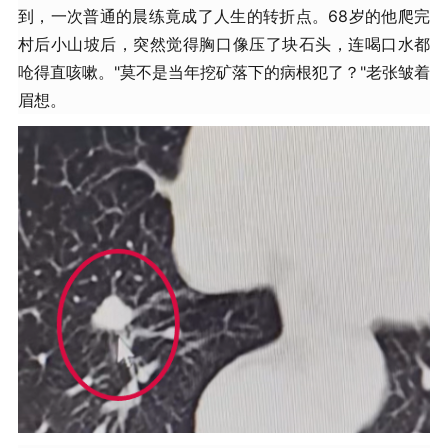
到，一次普通的晨练竟成了人生的转折点。68岁的他爬完
村后小山坡后，突然觉得胸口像压了块石头，连喝口水都
呛得直咳嗽。"莫不是当年挖矿落下的病根犯了？"老张皱着
眉想。