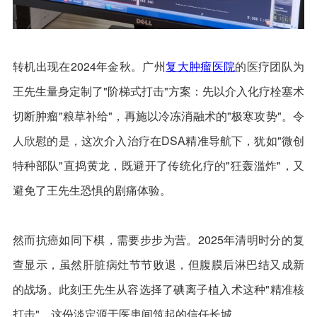
转机出现在2024年金秋。广州
复大肿瘤医院
的医疗团队为
王先生量身定制了"阶梯式打击"方案：先以介入化疗栓塞术
切断肿瘤"粮草补给"，再施以冷冻消融术的"极寒攻势"。令
人欣慰的是，这次介入治疗在DSA精准导航下，犹如"微创
特种部队"直捣黄龙，既避开了传统化疗的"狂轰滥炸"，又
避免了王先生恐惧的剧痛体验。
然而抗癌如同下棋，需要步步为营。2025年清明时分的复
查显示，虽然肝脏病灶节节败退，但腹膜后淋巴结又成新
的战场。此刻王先生从容选择了碘离子植入术这种"精准核
打击"，这份淡定源于医患间筑起的信任长城。