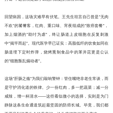
回望病因，这场灾难早有伏笔。王先生坦言自己曾是"无肉
不欢"的饕餮客，红肉、重口味、宵夜组成的"致癌套餐"，
加上烟酒的"助纣为虐"，终让肠道上皮细胞在反复刺激
中"揭竿而起"。现代医学早已证实：高脂低纤的饮食如同在
肠道埋下定时炸弹，烧烤熏制食品中的苯并芘更是公认
的"细胞叛乱煽动者"。
这场"肝肠之殇"为我们敲响警钟：管住嘴绝非老生常谈，而
是守护消化道的铁律。少一份红肉，多一把蔬菜；减一分
咸辣，增一杯清水——这些看似微小的选择，实则是为门
静脉这条生命通道筑起最坚固的防癌长城。毕竟，我们都