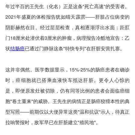
年过半百的王先生（化名）正是这条"死亡高速"的受害者。
2021年盛夏的体检报告犹如晴天霹雳——肝脏占位病变的
阴影赫然在目。经过层层检查，真相逐渐浮出水面：距肛
门18厘米处潜伏着3厘米的肿瘤，病理报告冷酷地宣告：乙
状
结肠癌
已通过门静脉这条"特快专列"在肝脏安营扎寨。
这并非偶然。医学数据显示，15%-25%的肠癌患者在确诊
时，癌细胞就已搭乘血液快车抵达肝脏。更令人心惊的
是，即便原发灶被切除，仍有同等比例的患者会面临癌细
胞"卷土重来"的威胁。王先生的病情正是肠癌狡猾本性的典
型写照——前期仅以大便异常这类"温和抗议"示人，待真正
拉响警报时，敌军早已在肝脏建立"殖民地"。