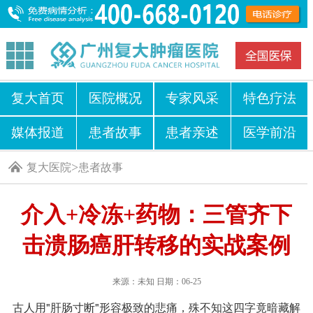
复大首页
医院概况
专家风采
特色疗法
媒体报道
患者故事
患者亲述
医学前沿
>
复大医院
患者故事
介入+冷冻+药物：三管齐下
击溃肠癌肝转移的实战案例
来源：未知 日期：06-25
古人用"肝肠寸断"形容极致的悲痛，殊不知这四字竟暗藏解