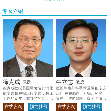
专家介绍
徐克成
牛立志
教授
教授
徐克成教授是国际著名的消化
擅长肿瘤外科手术及微创冷冻
病专家和肿瘤治疗专家，临床
治疗,在胰腺癌、肝癌、肺癌、
工作50多年，其独特的治疗方
肾癌、甲状腺癌、腹腔肿瘤等
法
>>查看专家详情
>>查看专家详情
在线咨询
预约挂号
在线咨询
预约挂号