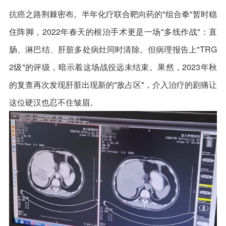
抗癌之路荆棘密布。半年化疗联合靶向药的"组合拳"暂时稳
住阵脚，2022年春天的根治手术更是一场"多线作战"：直
肠、淋巴结、肝脏多处病灶同时清除。但病理报告上"TRG
2级"的评级，暗示着这场战役远未结束。果然，2023年秋
的复查再次发现肝脏出现新的"敌占区"，介入治疗的剧痛让
这位硬汉也忍不住皱眉。