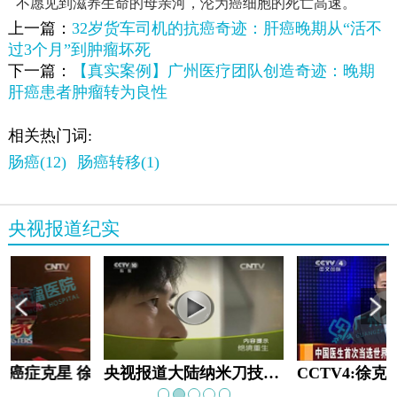
不愿见到滋养生命的母亲河，沦为癌细胞的死亡高速。
上一篇：
32岁货车司机的抗癌奇迹：肝癌晚期从“活不
过3个月”到肿瘤坏死
下一篇：
【真实案例】广州医疗团队创造奇迹：晚期
肝癌患者肿瘤转为良性
相关热门词:
肠癌(12)
肠癌转移(1)
央视报道纪实
教:癌症克星 徐克成
央视报道大陆纳米刀技术手术：绝境重生