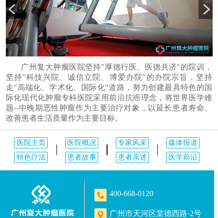
广州复大肿瘤医院坚持"厚德行医、医德共济"的院训，
坚持"科技兴院、诚信立院、博爱办院"的办院宗旨，坚持
走"高端化、学术化、国际化"道路，努力创建最具特色的国
际化现代化肿瘤专科医院采用前沿抗癌理念，将世界医学难
题--中晚期恶性肿瘤作为主要治疗对象，以延长患者寿命、
改善患者生活质量作为主要目标。
医院主页
医院概况
专家风采
媒体报道
特色疗法
患者故事
患者亲述
医学前沿
400-668-0120
广州市天河区棠德西路·2号