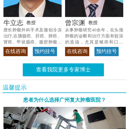
牛立志
曾宗渊
教授
教授
擅长肿瘤外科手术及微创冷冻
从事肿瘤研究40余年，在头颈
治疗,在胰腺癌、肝癌、肺癌、
肿瘤的诊断和治疗方面有较深
肾癌、甲状腺癌、腹腔肿瘤等
的造诣，尤其是喉癌和口腔
>>查看专家详情
癌，迄今仍是广东喉癌单病种
在线咨询
预约挂号
在线咨询
预约挂号
首席专家
>>查看专家详情
查看我院更多专家博士
温馨提示
患者为什么选择广州复大肿瘤医院？