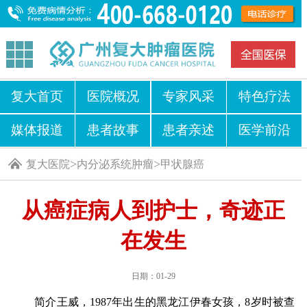
复大首页
医院概况
专家风采
特色疗法
媒体报道
患者故事
患者亲述
医学前沿
>
>
复大医院
内分泌系统肿瘤
甲状腺癌
从癌症病人到护士，奇迹正
在发生
日期：01-29
简介王威，1987年出生的黑龙江伊春女孩，8岁时被查