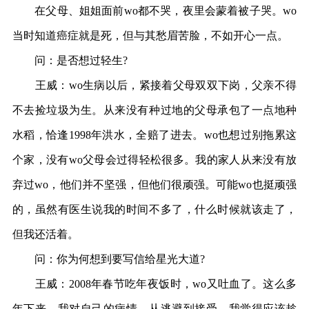
在父母、姐姐面前wo都不哭，夜里会蒙着被子哭。wo
当时知道癌症就是死，但与其愁眉苦脸，不如开心一点。
问：是否想过轻生?
王威：wo生病以后，紧接着父母双双下岗，父亲不得
不去捡垃圾为生。从来没有种过地的父母承包了一点地种
水稻，恰逢1998年洪水，全赔了进去。wo也想过别拖累这
个家，没有wo父母会过得轻松很多。我的家人从来没有放
弃过wo，他们并不坚强，但他们很顽强。可能wo也挺顽强
的，虽然有医生说我的时间不多了，什么时候就该走了，
但我还活着。
问：你为何想到要写信给星光大道?
王威：2008年春节吃年夜饭时，wo又吐血了。这么多
年下来，我对自己的病情，从逃避到接受。我觉得应该趁