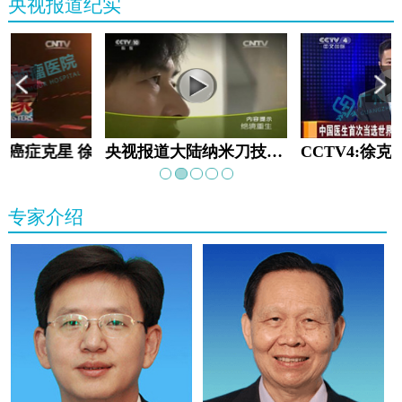
央视报道纪实
教:癌症克星 徐克成
央视报道大陆纳米刀技术手术：绝境重生
专家介绍