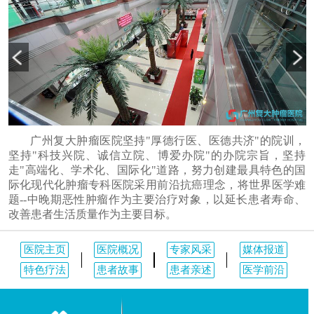
广州复大肿瘤医院坚持"厚德行医、医德共济"的院训，
坚持"科技兴院、诚信立院、博爱办院"的办院宗旨，坚持
走"高端化、学术化、国际化"道路，努力创建最具特色的国
际化现代化肿瘤专科医院采用前沿抗癌理念，将世界医学难
题--中晚期恶性肿瘤作为主要治疗对象，以延长患者寿命、
改善患者生活质量作为主要目标。
医院主页
医院概况
专家风采
媒体报道
特色疗法
患者故事
患者亲述
医学前沿