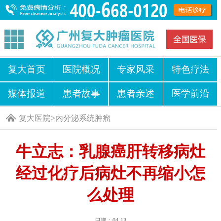
复大首页
医院概况
专家风采
特色疗法
媒体报道
患者故事
患者亲述
医学前沿
>
复大医院
内分泌系统肿瘤
牛立志：乳腺癌肝转移病灶
经过化疗后病灶不再缩小怎
么处理
日期：04-13