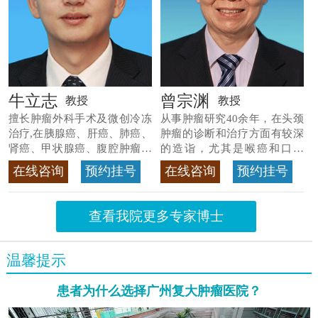
牛立志
曾宗渊
教授
教授
擅长肿瘤外科手术及微创冷冻
从事肿瘤研究40余年，在头颈
治疗,在胰腺癌、肝癌、肺癌、
肿瘤的诊断和治疗方面有较深
肾癌、甲状腺癌、腹腔肿瘤等
的造诣，尤其是喉癌和口腔
>>查看专家详情
癌，迄今仍是广东喉癌单病种
在线咨询
预约挂号
在线咨询
预约挂号
首席专家
>>查看专家详情
查看我院更多专家博士
温馨提示
患者为什么选择广州复大肿瘤医院？