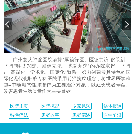
广州复大肿瘤医院坚持"厚德行医、医德共济"的院训，
坚持"科技兴院、诚信立院、博爱办院"的办院宗旨，坚持
走"高端化、学术化、国际化"道路，努力创建最具特色的国
际化现代化肿瘤专科医院采用前沿抗癌理念，将世界医学难
题--中晚期恶性肿瘤作为主要治疗对象，以延长患者寿命、
改善患者生活质量作为主要目标。
医院主页
医院概况
专家风采
媒体报道
特色疗法
患者故事
患者亲述
医学前沿