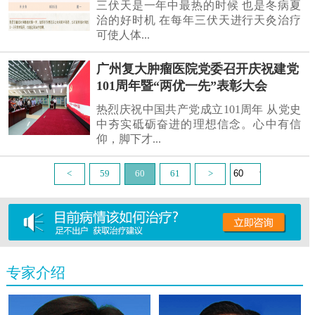
三伏天是一年中最热的时候 也是冬病夏
治的好时机 在每年三伏天进行天灸治疗
可使人体...
广州复大肿瘤医院党委召开庆祝建党
101周年暨“两优一先”表彰大会
热烈庆祝中国共产党成立101周年 从党史
中夯实砥砺奋进的理想信念。心中有信
仰，脚下才...
<
59
60
61
>
专家介绍