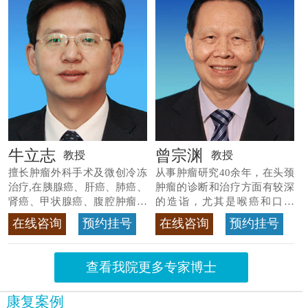
牛立志
曾宗渊
教授
教授
擅长肿瘤外科手术及微创冷冻
从事肿瘤研究40余年，在头颈
治疗,在胰腺癌、肝癌、肺癌、
肿瘤的诊断和治疗方面有较深
肾癌、甲状腺癌、腹腔肿瘤等
的造诣，尤其是喉癌和口腔
>>查看专家详情
癌，迄今仍是广东喉癌单病种
在线咨询
预约挂号
在线咨询
预约挂号
首席专家
>>查看专家详情
查看我院更多专家博士
康复案例