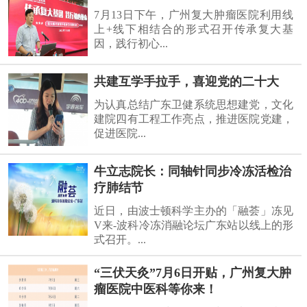
7月13日下午，广州复大肿瘤医院利用线
上+线下相结合的形式召开传承复大基
因，践行初心...
共建互学手拉手，喜迎党的二十大
为认真总结广东卫健系统思想建党，文化
建院四有工程工作亮点，推进医院党建，
促进医院...
牛立志院长：同轴针同步冷冻活检治
疗肺结节
近日，由波士顿科学主办的「融荟」冻见
V来-波科冷冻消融论坛广东站以线上的形
式召开。...
“三伏天灸”7月6日开贴，广州复大肿
瘤医院中医科等你来！