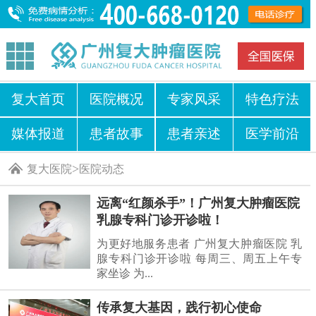
复大首页
医院概况
专家风采
特色疗法
媒体报道
患者故事
患者亲述
医学前沿
>
复大医院
医院动态
远离“红颜杀手”！广州复大肿瘤医院
乳腺专科门诊开诊啦！
为更好地服务患者 广州复大肿瘤医院 乳
腺专科门诊开诊啦 每周三、周五上午专
家坐诊 为...
传承复大基因，践行初心使命