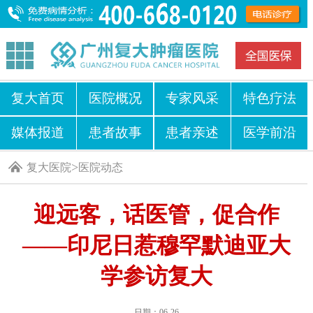
复大首页
医院概况
专家风采
特色疗法
媒体报道
患者故事
患者亲述
医学前沿
>
复大医院
医院动态
迎远客，话医管，促合作
——印尼日惹穆罕默迪亚大
学参访复大
日期：06-26