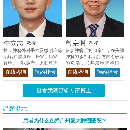
牛立志
曾宗渊
教授
教授
擅长肿瘤外科手术及微创冷冻
从事肿瘤研究40余年，在头颈
治疗,在胰腺癌、肝癌、肺癌、
肿瘤的诊断和治疗方面有较深
肾癌、甲状腺癌、腹腔肿瘤等
的造诣，尤其是喉癌和口腔
>>查看专家详情
癌，迄今仍是广东喉癌单病种
在线咨询
预约挂号
在线咨询
预约挂号
首席专家
>>查看专家详情
查看我院更多专家博士
温馨提示
患者为什么选择广州复大肿瘤医院？