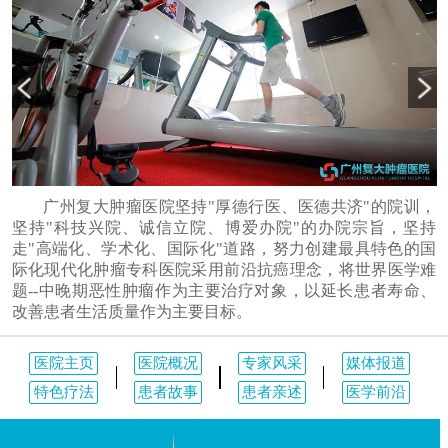
广州复大肿瘤医院坚持"厚德行医、医德共济"的院训，
坚持"科技兴院、诚信立院、博爱办院"的办院宗旨，坚持
走"高端化、学术化、国际化"道路，努力创建最具特色的国
际化现代化肿瘤专科医院采用前沿抗癌理念，将世界医学难
题--中晚期恶性肿瘤作为主要治疗对象，以延长患者寿命、
改善患者生活质量作为主要目标。
医院主页
医院概况
专家风采
媒体报道
特色疗法
患者故事
患者亲述
医学前沿