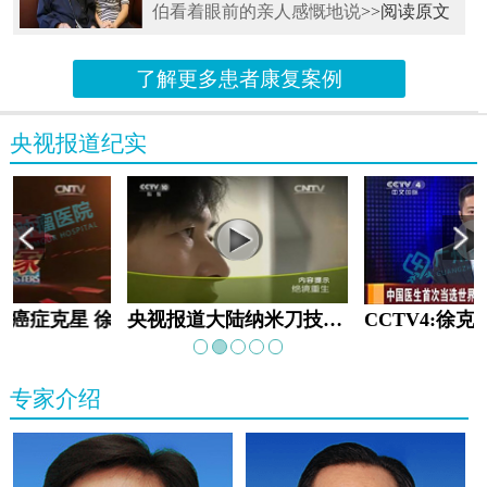
伯看着眼前的亲人感慨地说
>>阅读原文
了解更多患者康复案例
央视报道纪实
教:癌症克星 徐克成
央视报道大陆纳米刀技术手术：绝境重生
专家介绍