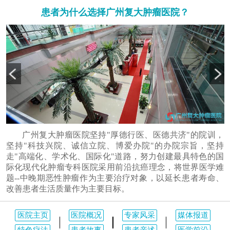
患者为什么选择广州复大肿瘤医院？
广州复大肿瘤医院坚持"厚德行医、医德共济"的院训，
坚持"科技兴院、诚信立院、博爱办院"的办院宗旨，坚持
走"高端化、学术化、国际化"道路，努力创建最具特色的国
际化现代化肿瘤专科医院采用前沿抗癌理念，将世界医学难
题--中晚期恶性肿瘤作为主要治疗对象，以延长患者寿命、
改善患者生活质量作为主要目标。
医院主页
医院概况
专家风采
媒体报道
特色疗法
患者故事
患者亲述
医学前沿