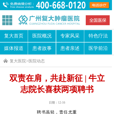
复大首页
医院概况
专家风采
特色疗法
媒体报道
患者故事
患者亲述
医学前沿
>
复大医院
医院动态
双责在肩，共赴新征 | 牛立
志院长喜获两项聘书
日期：12-16
聘书虽轻，责任尤重