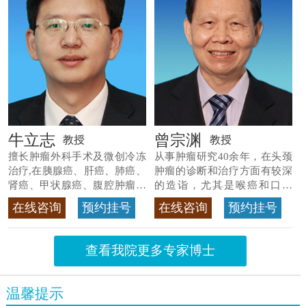
牛立志
曾宗渊
教授
教授
擅长肿瘤外科手术及微创冷冻
从事肿瘤研究40余年，在头颈
治疗,在胰腺癌、肝癌、肺癌、
肿瘤的诊断和治疗方面有较深
肾癌、甲状腺癌、腹腔肿瘤等
的造诣，尤其是喉癌和口腔
>>查看专家详情
癌，迄今仍是广东喉癌单病种
在线咨询
预约挂号
在线咨询
预约挂号
首席专家
>>查看专家详情
查看我院更多专家博士
温馨提示