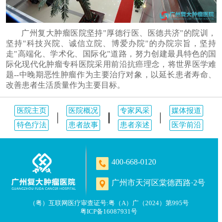
广州复大肿瘤医院坚持"厚德行医、医德共济"的院训，
坚持"科技兴院、诚信立院、博爱办院"的办院宗旨，坚持
走"高端化、学术化、国际化"道路，努力创建最具特色的国
际化现代化肿瘤专科医院采用前沿抗癌理念，将世界医学难
题--中晚期恶性肿瘤作为主要治疗对象，以延长患者寿命、
改善患者生活质量作为主要目标。
医院主页
医院概况
专家风采
媒体报道
特色疗法
患者故事
患者亲述
医学前沿
400-668-0120
广州市天河区棠德西路·2号
（粤）互联网医疗审查证号:粤（A）广（2024）第995号
粤ICP备16087931号