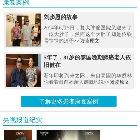
康复案例
刘步恩的故事
2014年6月5日，复大肿瘤医院又迎来了
一位大肚子，然而这个大肚子却是位铁
骨铮铮的汉子
>>阅读原文
5年了，81岁的泰国晚期肺癌老人依
旧健在
新年即将到来之际，来自泰国的华侨林
伯看着眼前的亲人感慨地说
>>阅读原文
了解更多患者康复案例
央视报道纪实