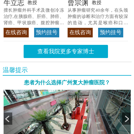
牛立志
曾宗渊
教授
教授
擅长肿瘤外科手术及微创冷冻
从事肿瘤研究40余年，在头颈
治疗,在胰腺癌、肝癌、肺癌、
肿瘤的诊断和治疗方面有较深
肾癌、甲状腺癌、腹腔肿瘤等
的造诣，尤其是喉癌和口腔
>>查看专家详情
癌，迄今仍是广东喉癌单病种
在线咨询
预约挂号
在线咨询
预约挂号
首席专家
>>查看专家详情
查看我院更多专家博士
温馨提示
患者为什么选择广州复大肿瘤医院？