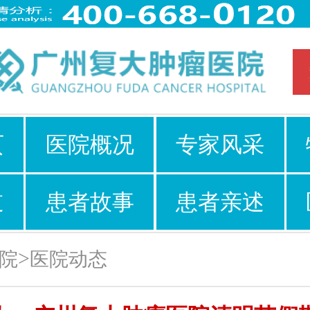
页
医院概况
专家风采
道
患者故事
患者亲述
>
院
医院动态