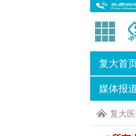
复大首
媒体报
复大医