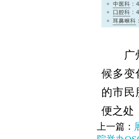
广
候多变
的市民
便之处
上一篇：