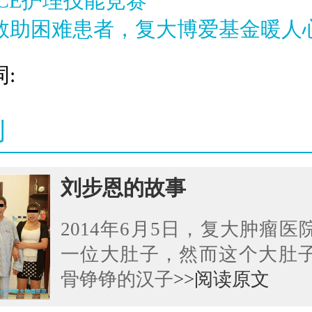
CE护理技能竞赛
救助困难患者，复大博爱基金暖人
:
例
刘步恩的故事
2014年6月5日，复大肿瘤
一位大肚子，然而这个大肚
骨铮铮的汉子
>>阅读原文