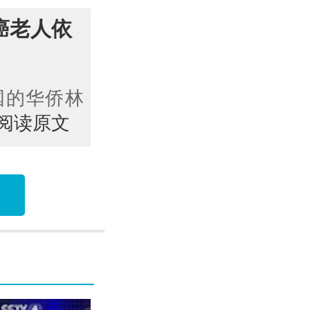
癌老人依
国的华侨林
>阅读原文