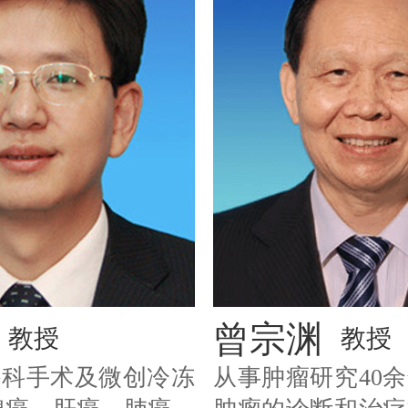
曾宗渊
教授
教授
外科手术及微创冷冻
从事肿瘤研究40