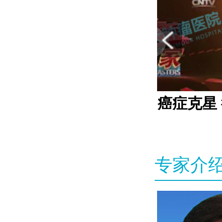
CCTV10科教:癌症克星
专家介