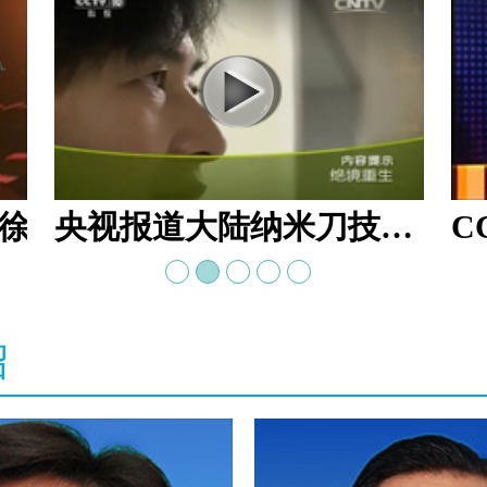
 徐克成
央视报道大陆纳米刀技术手术：绝境重生
绍