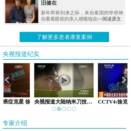
旧健在
新年即将到来之际，来自泰国的华侨林
伯看着眼前的亲人感慨地说
>>阅读原文
了解更多患者康复案例
央视报道纪实
教:癌症克星 徐克成
央视报道大陆纳米刀技术手术：绝境重生
专家介绍