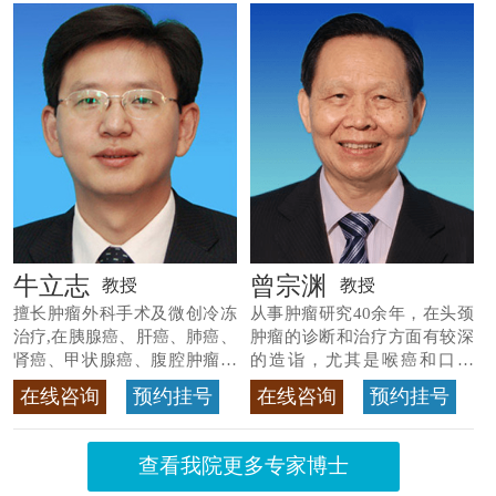
牛立志
曾宗渊
教授
教授
擅长肿瘤外科手术及微创冷冻
从事肿瘤研究40余年，在头颈
治疗,在胰腺癌、肝癌、肺癌、
肿瘤的诊断和治疗方面有较深
肾癌、甲状腺癌、腹腔肿瘤等
的造诣，尤其是喉癌和口腔
>>查看专家详情
癌，迄今仍是广东喉癌单病种
在线咨询
预约挂号
在线咨询
预约挂号
首席专家
>>查看专家详情
查看我院更多专家博士