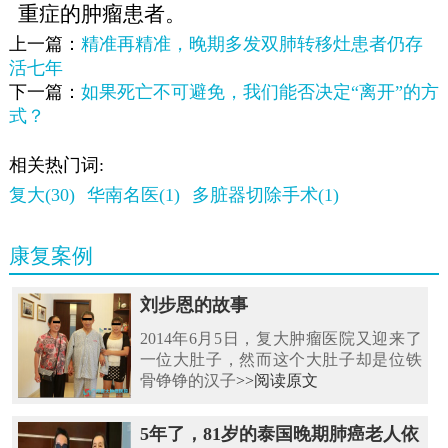
重症的肿瘤患者。
上一篇：
精准再精准，晚期多发双肺转移灶患者仍存
活七年
下一篇：
如果死亡不可避免，我们能否决定“离开”的方
式？
相关热门词:
复大(30)
华南名医(1)
多脏器切除手术(1)
康复案例
刘步恩的故事
2014年6月5日，复大肿瘤医院又迎来了
一位大肚子，然而这个大肚子却是位铁
骨铮铮的汉子
>>阅读原文
5年了，81岁的泰国晚期肺癌老人依