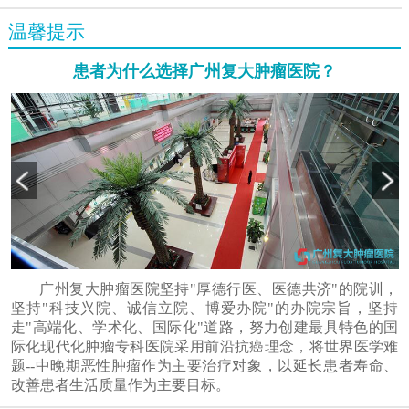
温馨提示
患者为什么选择广州复大肿瘤医院？
广州复大肿瘤医院坚持"厚德行医、医德共济"的院训，
坚持"科技兴院、诚信立院、博爱办院"的办院宗旨，坚持
走"高端化、学术化、国际化"道路，努力创建最具特色的国
际化现代化肿瘤专科医院采用前沿抗癌理念，将世界医学难
题--中晚期恶性肿瘤作为主要治疗对象，以延长患者寿命、
改善患者生活质量作为主要目标。